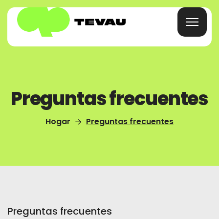
Hogar
Preguntas frecuentes
Tarjeta
Hogar
Preguntas frecuentes
Billetera
Finanzas
Acerca De
Preguntas frecuentes
Preguntas Frecuentes