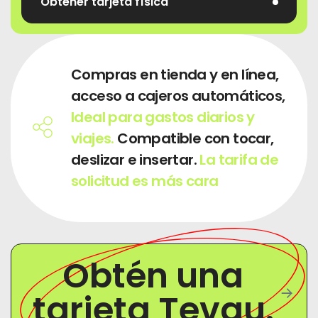
Obtener tarjeta física
Compras en tienda y en línea,
acceso a cajeros automáticos,
Ideal para gastos diarios y
viajes.
Compatible con tocar,
deslizar e insertar.
La tarifa de
solicitud es más cara
Obtén una
tarjeta Tevau.