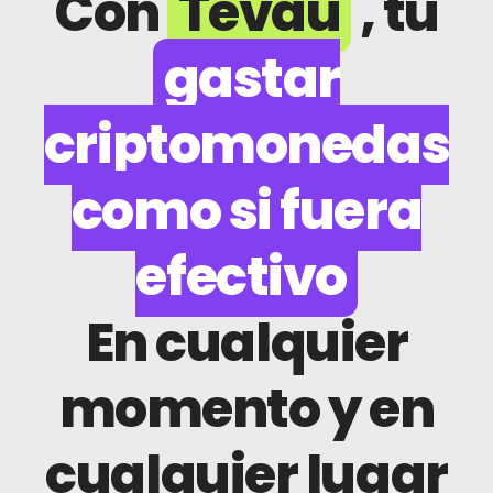
Con
Tevau
, tú
gastar
criptomonedas
como si fuera
efectivo
En cualquier
momento y en
cualquier lugar