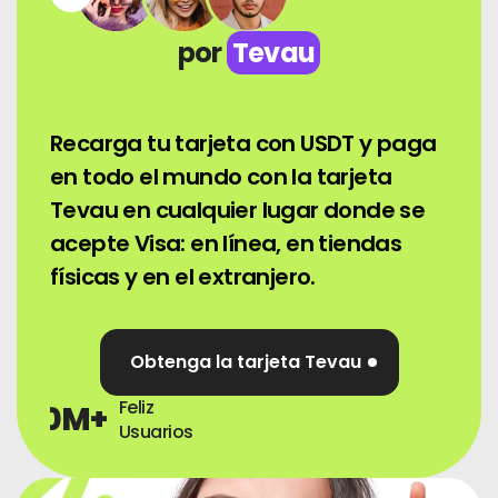
Noticias
por
Tevau
Inscribirse
Recarga tu tarjeta con USDT y paga
Español (México)
en todo el mundo con la tarjeta
Tevau en cualquier lugar donde se
acepte Visa: en línea, en tiendas
físicas y en el extranjero.
Obtenga la tarjeta Tevau
Feliz
0
M+
Usuarios