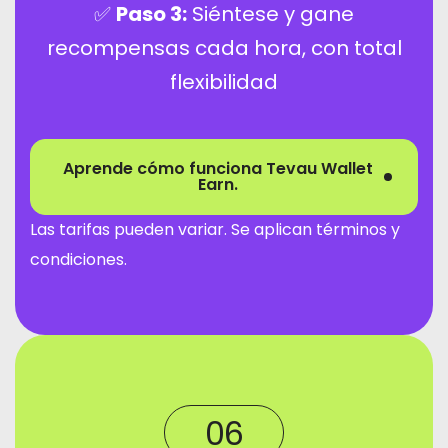
✅
Paso 3:
Siéntese y gane
recompensas cada hora, con total
flexibilidad
Aprende cómo funciona Tevau Wallet
Earn.
Las tarifas pueden variar. Se aplican términos y
condiciones.
06