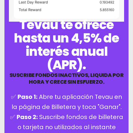
05
Tevau te ofrece
hasta un 4,5% de
interés anual
(APR).
SUSCRIBE FONDOS INACTIVOS, LIQUIDA POR
HORA Y CRECE SIN ESFUERZO.
✅
Paso 1:
Abre tu aplicación Tevau en
la página de Billetera y toca "Ganar".
✅
Paso 2:
Suscribe fondos de billetera
o tarjeta no utilizados al instante