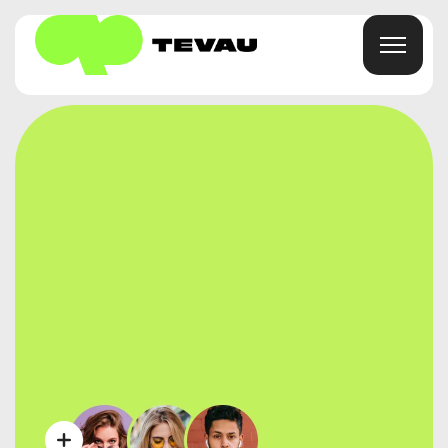
Hogar
Tarjeta
Billetera
Finanzas
Acerca De
Preguntas Frecuentes