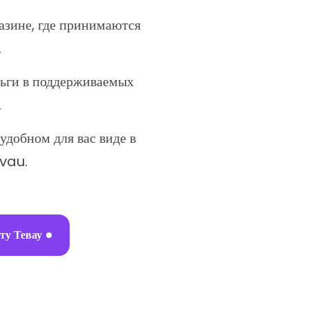
азине, где принимаются
.
ьги в поддерживаемых
.
удобном для вас виде в
vau.
ту Тевау