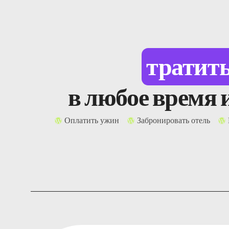
тратит
в любое время 
Главная
Оплатить ужин
Забронировать отель
Карточка
Кошелек
Финансы
О