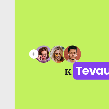
к
Teva