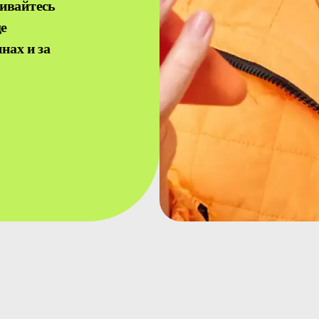
чивайтесь
де
нах и за