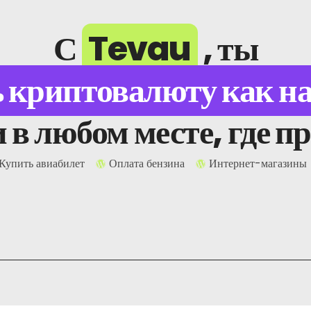
С
Tevau
, ты
ь криптовалюту как н
и в любом месте, где
Контакты
Купить авиабилет
Оплата бензина
Интернет-магазины
Адрес:
Н
а
Главное : Гонконг
Филиал: Малайзия
Телефон:
+6011 5888 4061
Электронная почта: