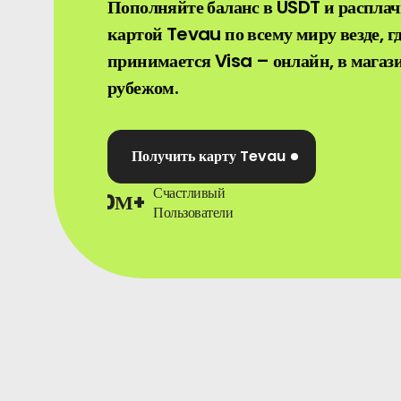
Пополняйте баланс в USDT и распла
картой Tevau по всему миру везде, г
принимается Visa – онлайн, в магази
рубежом.
Получить карту Tevau
Счастливый
0
М+
Пользователи