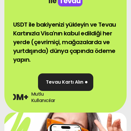
ile
Tevau
Haberler
USDT ile bakiyenizi yükleyin ve Tevau
Üye Olmak
Kartınızla Visa'nın kabul edildiği her
yerde (çevrimiçi, mağazalarda ve
Türkçe
yurtdışında) dünya çapında ödeme
yapın.
Tevau Kartı Alın
Mutlu
0
M+
Kullanıcılar