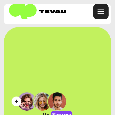
Ev
Kart
Cüzdan
Finans
Hakkında
SSS