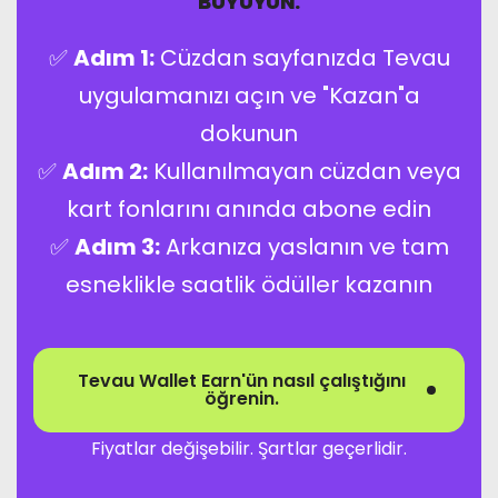
BÜYÜYÜN.
✅
Adım 1:
Cüzdan sayfanızda Tevau
uygulamanızı açın ve "Kazan"a
dokunun
✅
Adım 2:
Kullanılmayan cüzdan veya
kart fonlarını anında abone edin
✅
Adım 3:
Arkanıza yaslanın ve tam
esneklikle saatlik ödüller kazanın
Tevau Wallet Earn'ün nasıl çalıştığını
öğrenin.
Fiyatlar değişebilir. Şartlar geçerlidir.