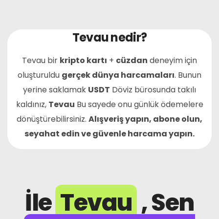
Tevau nedir?
Tevau bir
kripto kartı
+
cüzdan
deneyim için
oluşturuldu
gerçek dünya harcamaları
. Bunun
yerine saklamak
USDT
Döviz bürosunda takılı
kaldınız,
Tevau
Bu sayede onu günlük ödemelere
dönüştürebilirsiniz.
Alışveriş yapın, abone olun,
seyahat edin ve güvenle harcama yapın.
İle
Tevau
, Sen