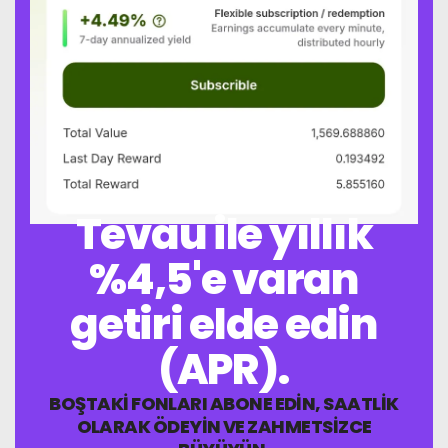
05
Tevau ile yıllık
%4,5'e varan
getiri elde edin
(APR).
BOŞTAKI FONLARI ABONE EDIN, SAATLIK
OLARAK ÖDEYIN VE ZAHMETSIZCE