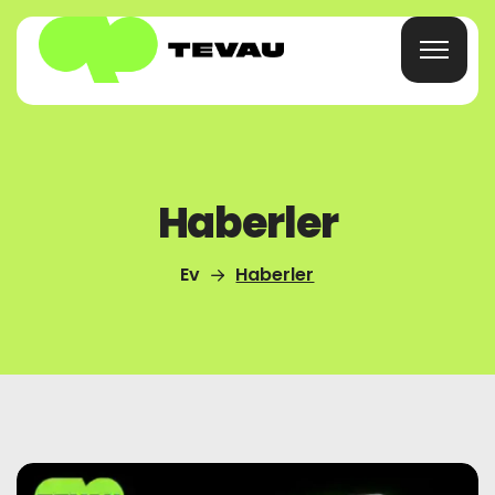
Ev
Haberler
Kart
Ev
Haberler
Cüzdan
Finans
Hakkında
SSS