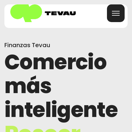
Finanzas Tevau
Hogar
Comercio
Tarjeta
más
Billetera
Finanzas
inteligente
Acerca De
Preguntas Frecuentes