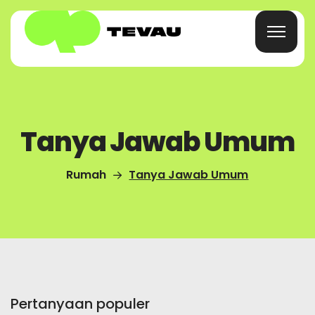
Beranda
Tanya Jawab Umum
Kartu
Rumah
Tanya Jawab Umum
Dompet
Keuangan
Tentang
Pertanyaan populer
Tanya Jawab Umum