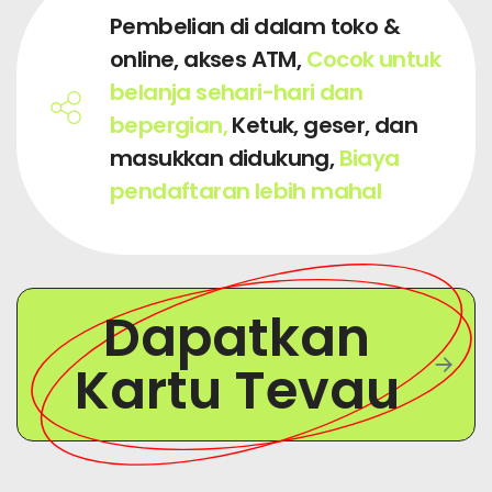
Pembelian di dalam toko &
online, akses ATM,
Cocok untuk
belanja sehari-hari dan
bepergian,
Ketuk, geser, dan
masukkan didukung,
Biaya
pendaftaran lebih mahal
Dapatkan
Kartu Tevau