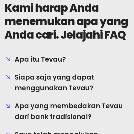
Kami harap Anda
Berita
menemukan apa yang
Mendaftar
Anda cari. Jelajahi FAQ
Bahasa Indonesia
Apa itu Tevau?
Siapa saja yang dapat
menggunakan Tevau?
Apa yang membedakan Tevau
dari bank tradisional?