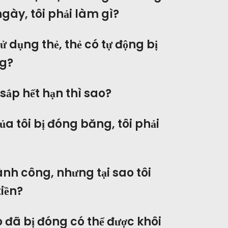
gày, tôi phải làm gì?
ử dụng thẻ, thẻ có tự động bị
g?
 sắp hết hạn thì sao?
Đặt mua
ủa tôi bị đóng băng, tôi phải
huyên môn cũng như niềm đam mê thiết kế web
ủa chúng tôi giúp chúng tôi khác biệt so với các
ông ty khác.
ành công, nhưng tại sao tôi
Instagram
Twitter
Linkedin
iền?
ảo đã bị đóng có thể được khôi