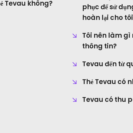
thẻ Tevau không?
phục để sử dụn
Điện tín
hoàn lại cho tô
Tôi nên làm gì 
thông tin?
Tevau đến từ q
Thẻ Tevau có 
Tevau có thu 