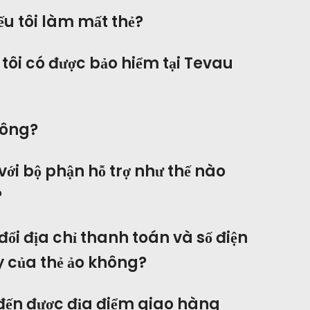
nếu tôi làm mất thẻ?
a tôi có được bảo hiểm tại Tevau
hông?
 với bộ phận hỗ trợ như thế nào
?
 đổi địa chỉ thanh toán và số điện
y của thẻ ảo không?
đến được địa điểm giao hàng