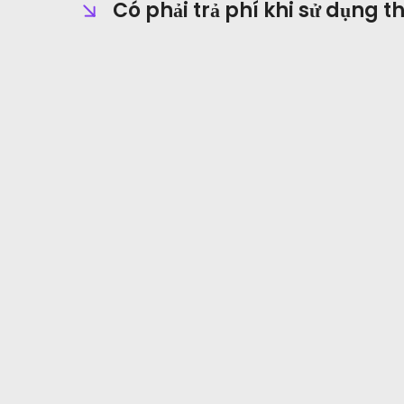
Có phải trả phí khi sử dụng 
Câu Hỏi Thường Gặp
Tin Tức
Đăng Ký
Tiếng Việt