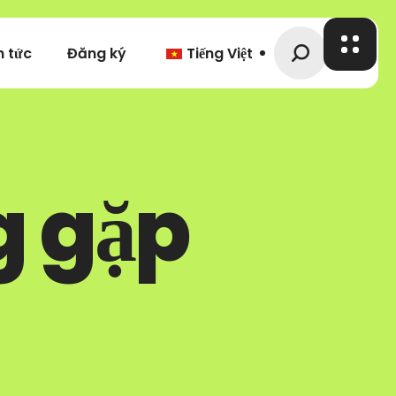
n tức
Đăng ký
Tiếng Việt
g gặp