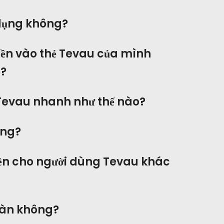
dụng không?
tiền vào thẻ Tevau của mình
?
Tevau nhanh như thế nào?
ông?
tiền cho người dùng Tevau khác
oàn không?