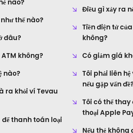
hẻ nào?
Điều gì xảy ra 
 như thế nào?
Tiền điện tử củ
 ở đâu?
không?
áy ATM không?
Có giảm giá k
tệ nào?
Tôi phải liên hệ
nếu gặp vấn đề
à ra khỏi ví Tevau
Tôi có thể thay
thoại Apple Pa
 để thanh toán loại
Nếu thẻ không 