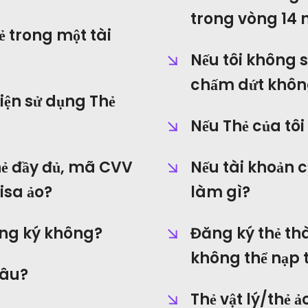
trong vòng 14 n
ẻ trong một tài
Nếu tôi không s
chấm dứt khôn
kiện sử dụng Thẻ
Nếu Thẻ của tôi
Liên hệ
hẻ đầy đủ, mã CVV
Nếu tài khoản c
Địa chỉ:
C
c
isa ảo?
làm gì?
Chính: Hồng Kông
c
Liên kết: Malaysia
đăng ký không?
Đăng ký thẻ th
Điện thoại:
không thể nạp t
lâu?
+6011 5888 4061
Thẻ vật lý/thẻ 
E-mail: