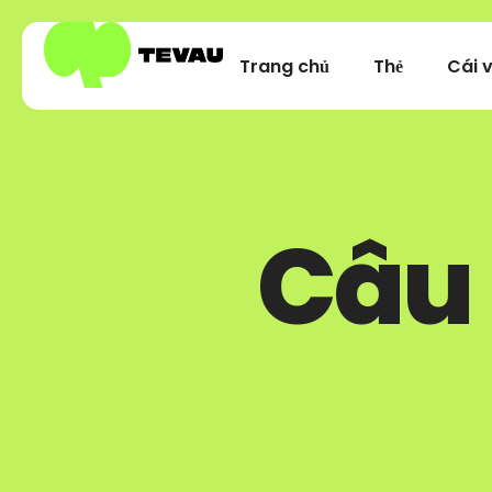
Trang chủ
Thẻ
Cái v
Câu 