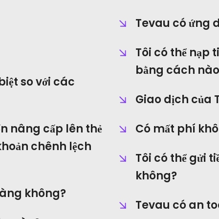
Tevau có ứng 
Tôi có thể nạp 
bằng cách nào
iệt so với các
Giao dịch của 
ốn nâng cấp lên thẻ
Có mất phí kh
 khoản chênh lệch
Tôi có thể gửi 
không?
hàng không?
Tevau có an t