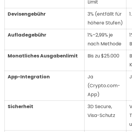
Limit
Devisengebühr
3% (entfällt für
1
höhere Stufen)
Aufladegebühr
1%–2,99% je
1
nach Methode
B
Monatliches Ausgabenlimit
Bis zu $25.000
B
K
App-Integration
Ja
(Crypto.com-
App)
Sicherheit
3D Secure,
V
Visa-Schutz
T
u