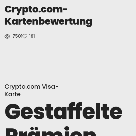
Crypto.com-
Nachricht
Kartenbewertung
Melden Sie Sich An
7501
181
Deutsch
Crypto.com Visa-
Karte
Gestaffelte