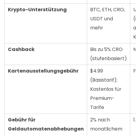
Krypto-Unterstützung
BTC, ETH, CRO,
U
USDT und
(
mehr
a
Cashback
Bis zu 5% CRO
N
(stufenbasiert)
Kartenausstellungsgebühr
$4.99
F
(Basistarif);
Kostenlos für
Premium-
Tarife
Gebühr für
2% nach
1
Geldautomatenabhebungen
monatlichem