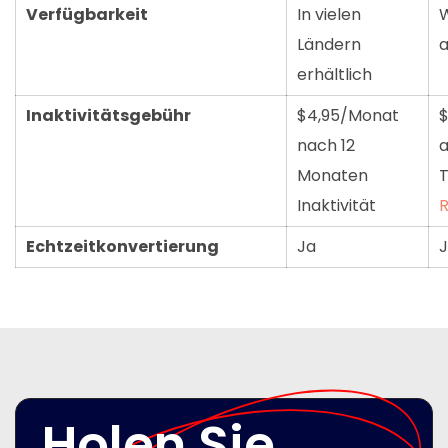
Verfügbarkeit
In vielen
W
Ländern
a
erhältlich
Inaktivitätsgebühr
$4,95/Monat
$
nach 12
a
Monaten
T
Inaktivität
R
Echtzeitkonvertierung
Ja
Holen Sie