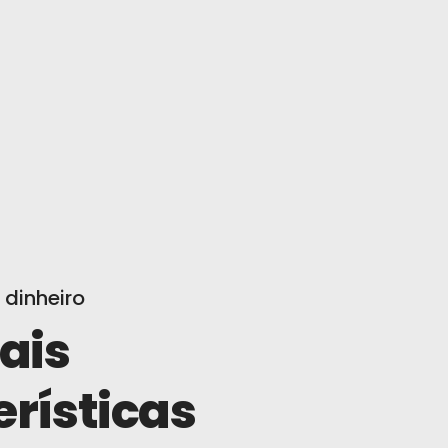
 dinheiro
ais
erísticas