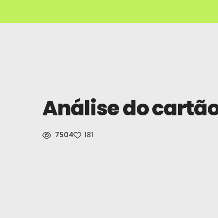
Análise do cartã
7504
181