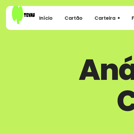
Início
Cartão
Carteira
Aná
C