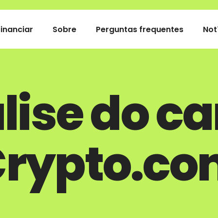
Financiar
Sobre
Perguntas frequentes
Not
lise do ca
rypto.c