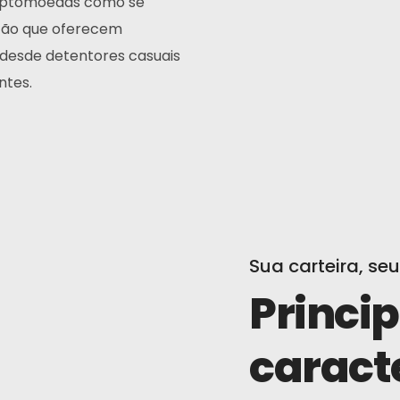
criptomoedas como se
rtão que oferecem
, desde detentores casuais
ntes.
Sua carteira, seu
Princip
caract