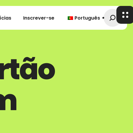
ícias
Inscrever-se
Português
rtão
om