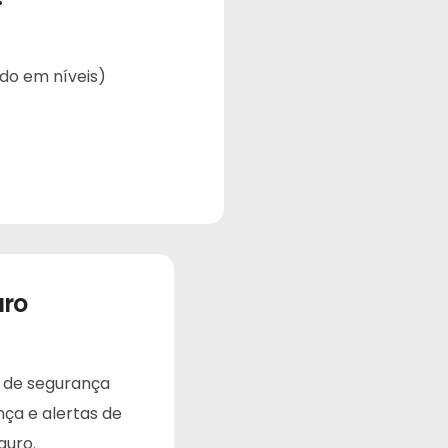
ado em níveis)
uro
s de segurança
nça e alertas de
guro.