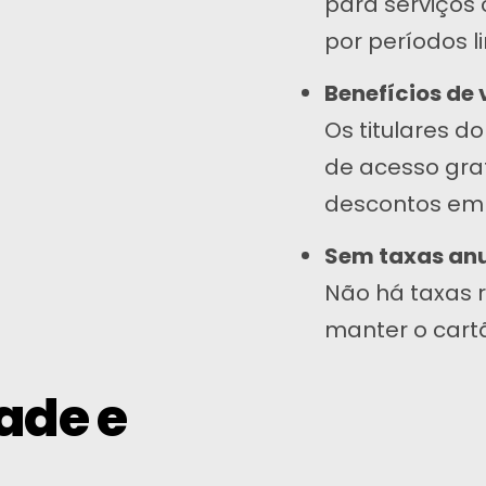
para serviços c
Telegrama
por períodos l
Benefícios de
Os titulares 
de acesso gra
descontos em 
Sem taxas an
Não há taxas 
manter o cartã
dade e