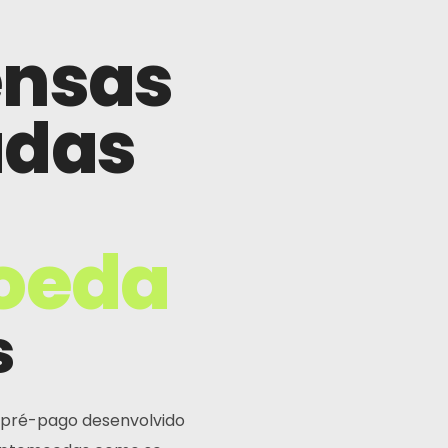
nsas
das
oeda
s
 pré-pago desenvolvido