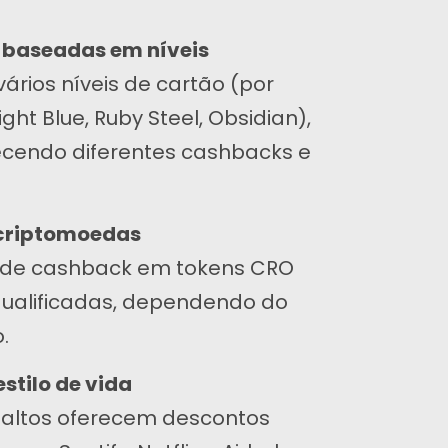
baseadas em níveis
vários níveis de cartão (por
ght Blue, Ruby Steel, Obsidian),
cendo diferentes cashbacks e
Inscrever-se
criptomoedas
ossa experiência, assim como nossa paixão por
 de cashback em tokens CRO
eb design, nos diferencia de outras agências.
ualificadas, dependendo do
.
Instagram
Twitter
LinkedIn
stilo de vida
s altos oferecem descontos