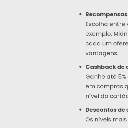
Recompensas 
Escolha entre 
exemplo, Midni
cada um ofere
vantagens.
Contatos
Cashback de 
Endereço:
N
Ganhe até 5%
w
Principal: Hong Kong
em compras q
Afiliado: Malásia
nível do cartão
Telefone:
Descontos de e
+6011 5888 4061
Os níveis mai
E-mail: