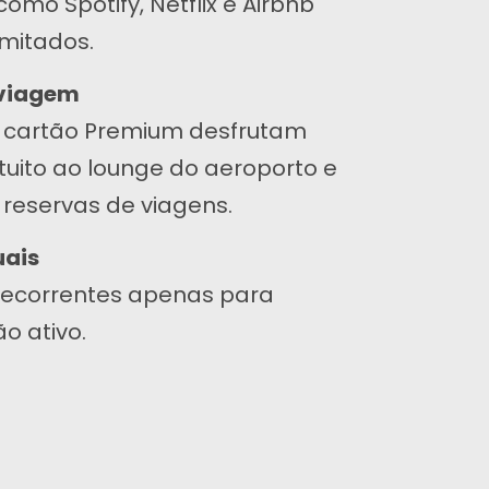
omo Spotify, Netflix e Airbnb
imitados.
 viagem
do cartão Premium desfrutam
tuito ao lounge do aeroporto e
reservas de viagens.
uais
recorrentes apenas para
o ativo.