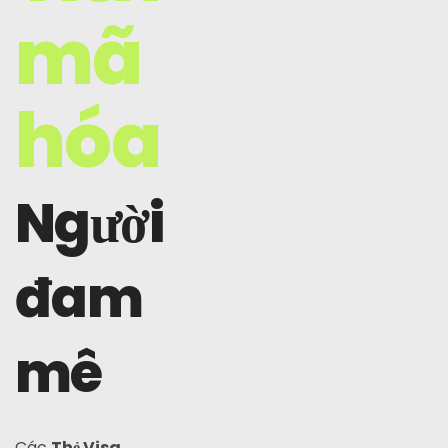
mã
hóa
Người
đam
mê
Các
Thẻ Visa