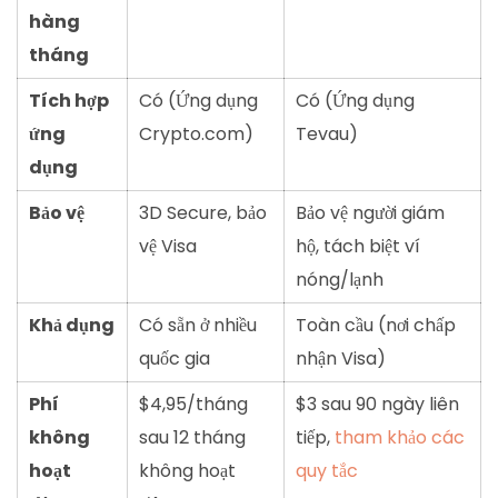
hàng
tháng
Tích hợp
Có (Ứng dụng
Có (Ứng dụng
ứng
Crypto.com)
Tevau)
dụng
Bảo vệ
3D Secure, bảo
Bảo vệ người giám
vệ Visa
hộ, tách biệt ví
nóng/lạnh
Khả dụng
Có sẵn ở nhiều
Toàn cầu (nơi chấp
quốc gia
nhận Visa)
Phí
$4,95/tháng
$3 sau 90 ngày liên
không
sau 12 tháng
tiếp,
tham khảo các
hoạt
không hoạt
quy tắc