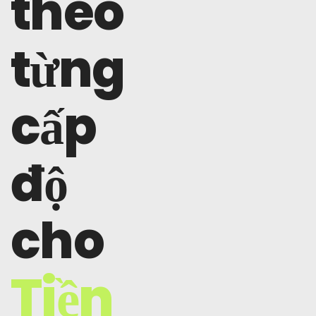
theo
từng
cấp
độ
cho
Tiền