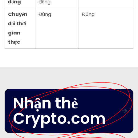
động
động
Chuyển
Đúng
Đúng
đổi thời
gian
thực
Nhận thẻ
Crypto.com