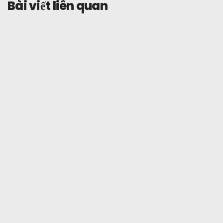
Bài viết liên quan
Hướng dẫn
Tổng quan
Ngày 21 tháng 3 năm 2026
Những câu hỏi thường gặp nhất của
người dùng Tevau (dựa trên dữ liệu
năm ngoái)
Đọc thêm