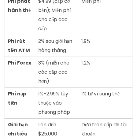
Phí phát
$4.99 (cấp cơ
Miễn phí
hành thẻ
bản); Miễn phí
cho cấp cao
cấp
Phí rút
2% sau giới hạn
1.9%
tiền ATM
hàng tháng
Phí Forex
3% (miễn cho
1.2%
các cấp cao
hơn)
Phí nạp
1%–2.99% tùy
1% từ ví sang thẻ
tiền
thuộc vào
phương pháp
Giới hạn
Lên đến
Dựa trên cấp độ tài
chi tiêu
$25.000
khoản