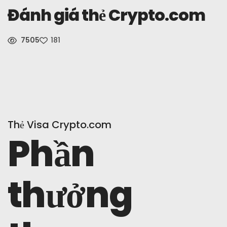
Đánh giá thẻ Crypto.com
Tin Tức
7505
181
Đăng Ký
Tiếng Việt
Thẻ Visa Crypto.com
Phần
thưởng