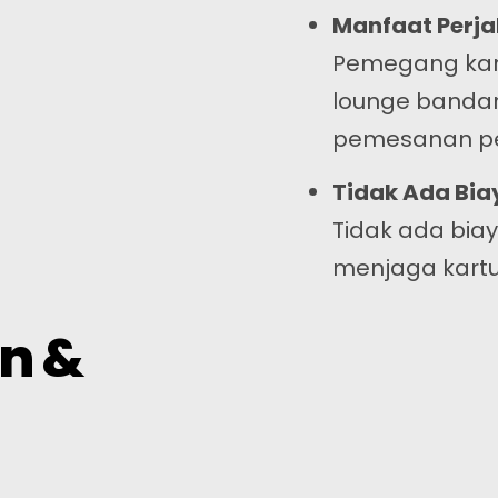
Manfaat Perj
Telegram
Pemegang kar
lounge bandar
pemesanan pe
Tidak Ada Bi
Tidak ada bia
menjaga kartu 
an &