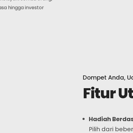
sa hingga investor
Dompet Anda, U
Fitur 
Hadiah Berda
Pilih dari beb