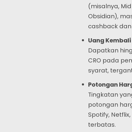
(misalnya, Midn
Obsidian), m
cashback dan
Uang Kembali 
Dapatkan hin
Kontak
CRO pada pem
syarat, tergan
Alamat:
K
m
Utama : Hong Kong
Potongan Har
Afiliasi : Malaysia
Tingkatan yan
potongan harg
Telepon:
Spotify, Netfli
+6011 5888 4061
terbatas.
E-mail: