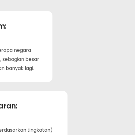
m:
berapa negara
a, sebagian besar
an banyak lagi.
aran:
berdasarkan tingkatan)