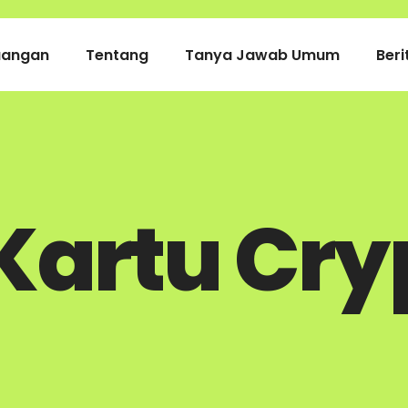
uangan
Tentang
Tanya Jawab Umum
Beri
Kartu Cr