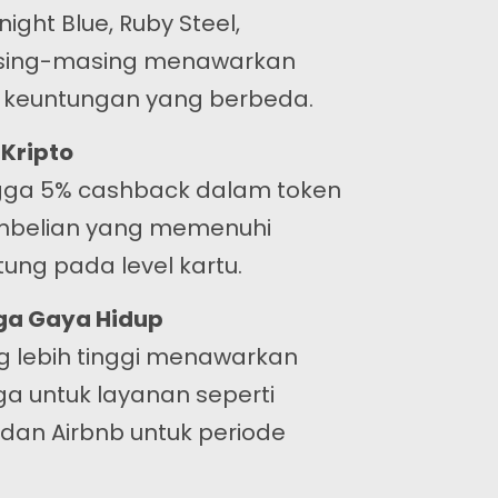
ight Blue, Ruby Steel,
asing-masing menawarkan
 keuntungan yang berbeda.
Kripto
gga 5% cashback dalam token
Berlangganan
belian yang memenuhi
tung pada level kartu.
eahlian kami serta gairah kami dalam desain web
embedakan kami dari agensi lain.
ga Gaya Hidup
g lebih tinggi menawarkan
Instagram
Twitter
LinkedIn
a untuk layanan seperti
x, dan Airbnb untuk periode