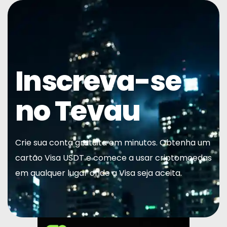
Inscreva-se
Início
no Tevau
Cartão
Carteira
Crie sua conta gratuita em minutos. Obtenha um
cartão Visa USDT e comece a usar criptomoedas
Financiar
em qualquer lugar onde a Visa seja aceita.
Sobre
Perguntas Frequentes