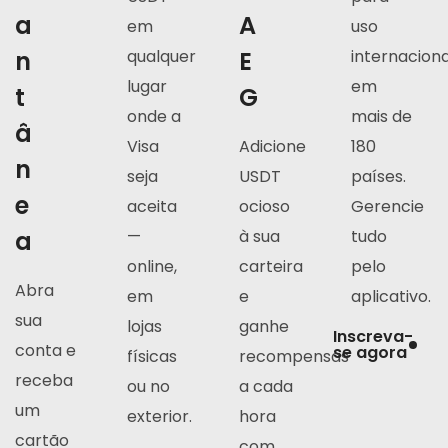
a
A
em
uso
n
qualquer
E
internaciona
lugar
em
t
G
onde a
mais de
â
Visa
Adicione
180
n
seja
USDT
países.
e
aceita
ocioso
Gerencie
a
—
à sua
tudo
online,
carteira
pelo
Abra
em
e
aplicativo.
sua
lojas
ganhe
Inscreva-
conta e
se agora
físicas
recompensas
receba
ou no
a cada
um
exterior.
hora
cartão
com