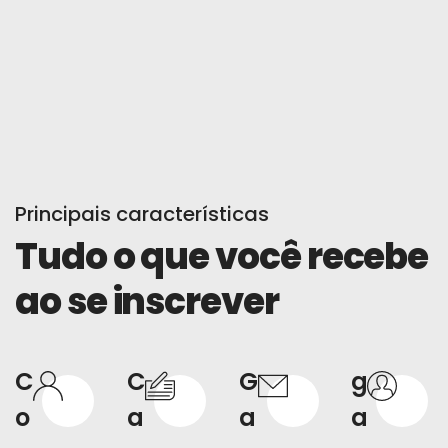
Principais características
Tudo o que você recebe
ao se inscrever
C
C
G
g
o
a
a
a