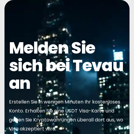
Melden Sie
Heim
sich bei Tevau
Karte
an
Geldbörse
Finanzen
Erstellen Sie in wenigen Minuten Ihr kostenloses
Konto. Erhalten Sie eine USDT Visa-Karte und
Um
geben Sie Kryptowährungen überall dort aus, wo
Visa akzeptiert wird.
Häufig Gestellte Fragen