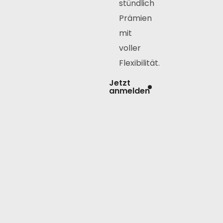
stündlich
Prämien
mit
voller
Flexibilität.
Jetzt
anmelden