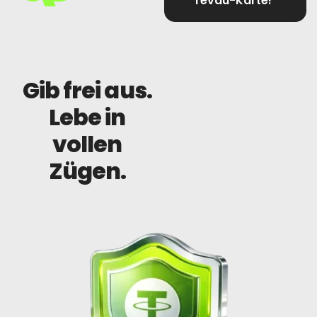
Tevau-Karte!
Gib frei aus.
Lebe in
vollen
Zügen.