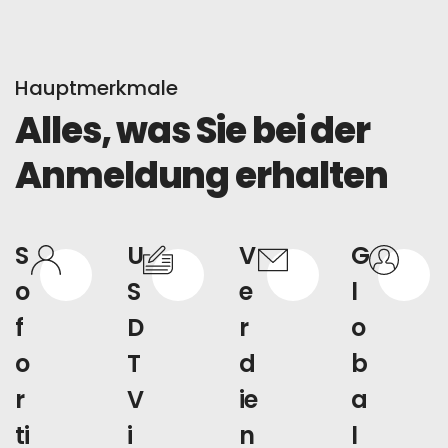
Hauptmerkmale
Alles, was Sie bei der
Anmeldung erhalten
S
U
V
G
o
S
e
l
f
D
r
o
o
T
d
b
r
V
ie
a
ti
i
n
l