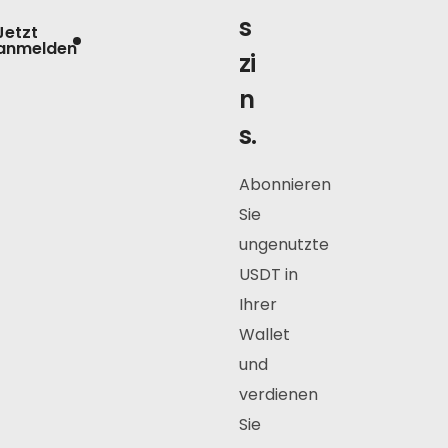
s
Jetzt
anmelden
zi
n
s.
Abonnieren
Sie
ungenutzte
USDT in
Ihrer
Wallet
und
verdienen
Sie