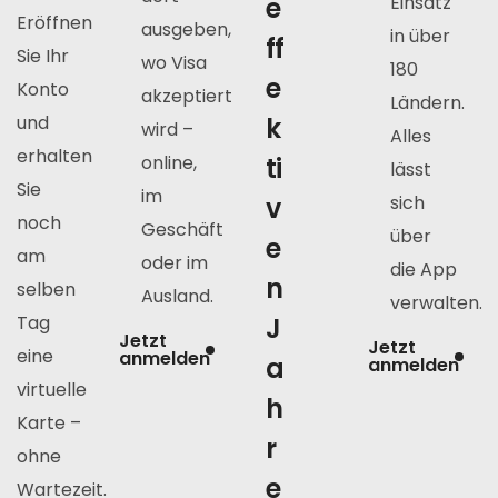
e
Einsatz
Eröffnen
ausgeben,
in über
ff
Sie Ihr
wo Visa
180
e
Konto
akzeptiert
Ländern.
und
k
wird –
Alles
erhalten
online,
ti
lässt
Sie
im
v
sich
noch
Geschäft
über
e
am
oder im
die App
n
selben
Ausland.
verwalten.
Tag
J
Jetzt
Jetzt
eine
anmelden
a
anmelden
virtuelle
h
Karte –
r
ohne
e
Wartezeit.