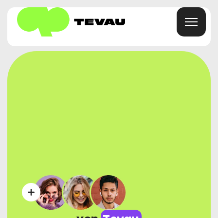
Heim
Karte
Geldbörse
Finanzen
Um
Häufig Gestellte Fragen