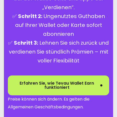
„Verdienen“.
✅
Schritt 2:
Ungenutztes Guthaben
auf Ihrer Wallet oder Karte sofort
abonnieren
✅
Schritt 3:
Lehnen Sie sich zurück und
verdienen Sie stündlich Prämien – mit
voller Flexibilität
Erfahren Sie, wie Tevau Wallet Earn
funktioniert
Preise können sich ändern. Es gelten die
Allgemeinen Geschäftsbedingungen.