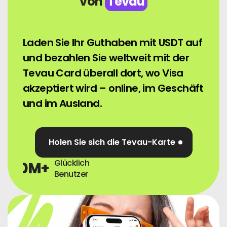
von
Tevau
Nachricht
Laden Sie Ihr Guthaben mit USDT auf
Melden Sie Sich An
und bezahlen Sie weltweit mit der
Tevau Card überall dort, wo Visa
Deutsch
akzeptiert wird – online, im Geschäft
und im Ausland.
Holen Sie sich die Tevau-Karte
Glücklich
0
M+
Benutzer