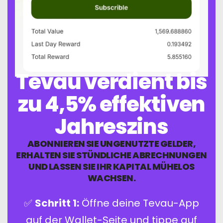
05
Tevau verdient bis
zu 4,5% effektiven
Jahreszins
ABONNIEREN SIE UNGENUTZTE GELDER,
ERHALTEN SIE STÜNDLICHE ABRECHNUNGEN
UND LASSEN SIE IHR KAPITAL MÜHELOS
WACHSEN.
✅
Schritt 1:
Öffne deine Tevau-App
auf der Wallet-Seite und tippe auf