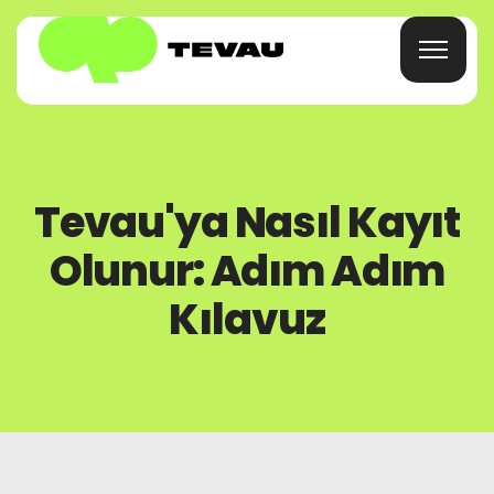
Ev
Tevau'ya Nasıl Kayıt
Kart
Olunur: Adım Adım
Cüzdan
Kılavuz
Finans
Hakkında
SSS