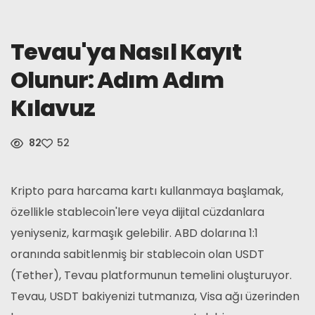
Haberler
Tevau'ya Nasıl Kayıt
Üye Olmak
Olunur: Adım Adım
Kılavuz
Türkçe
82
52
Kripto para harcama kartı kullanmaya başlamak,
özellikle stablecoin'lere veya dijital cüzdanlara
yeniyseniz, karmaşık gelebilir. ABD dolarına 1:1
oranında sabitlenmiş bir stablecoin olan USDT
(Tether), Tevau platformunun temelini oluşturuyor.
Tevau, USDT bakiyenizi tutmanıza, Visa ağı üzerinden