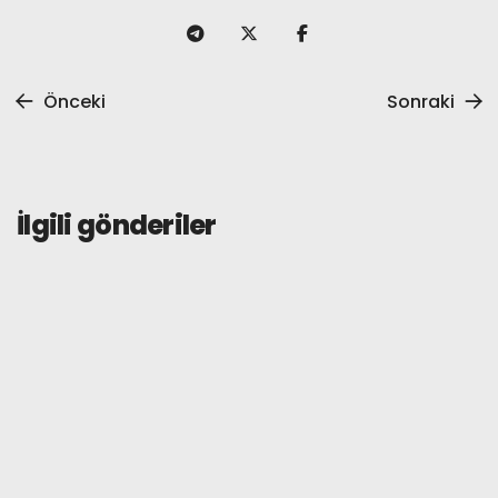
Önceki
Sonraki
İlgili gönderiler
Rehberler
11 Mayıs 2026
Tevau Kart Ücretleri Hakkında Her
Şey: Bilmeniz Gereken Her Şey
Devamını oku