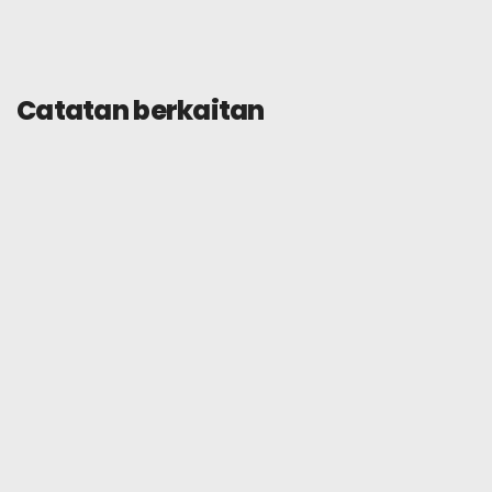
Catatan berkaitan
Pemandu
11 April 2026
Tevau Finance — Dagang Saham
AS Dengan USDT
Baca lagi