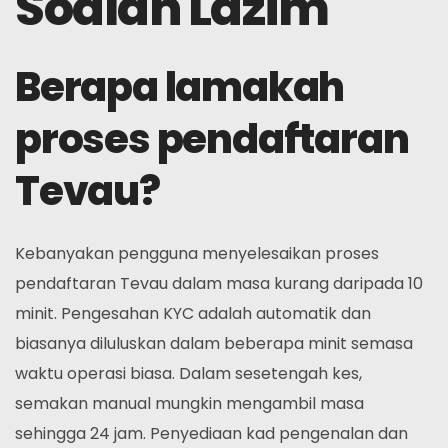
Soalan Lazim
Berapa lamakah
proses pendaftaran
Tevau?
Kebanyakan pengguna menyelesaikan proses
pendaftaran Tevau dalam masa kurang daripada 10
minit. Pengesahan KYC adalah automatik dan
biasanya diluluskan dalam beberapa minit semasa
waktu operasi biasa. Dalam sesetengah kes,
semakan manual mungkin mengambil masa
sehingga 24 jam. Penyediaan kad pengenalan dan