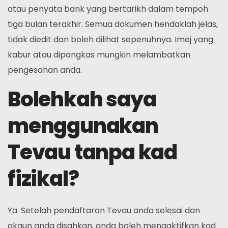
atau penyata bank yang bertarikh dalam tempoh
tiga bulan terakhir. Semua dokumen hendaklah jelas,
tidak diedit dan boleh dilihat sepenuhnya. Imej yang
kabur atau dipangkas mungkin melambatkan
pengesahan anda.
Bolehkah saya
menggunakan
Tevau tanpa kad
fizikal?
Ya. Setelah pendaftaran Tevau anda selesai dan
akaun anda disahkan, anda boleh mengaktifkan kad