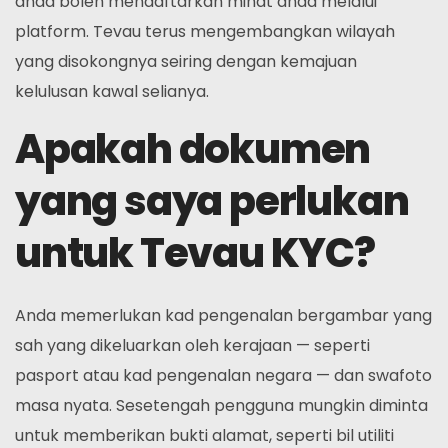
anda boleh mendaftarkan minat anda melalui
platform. Tevau terus mengembangkan wilayah
yang disokongnya seiring dengan kemajuan
kelulusan kawal selianya.
Apakah dokumen
yang saya perlukan
untuk Tevau KYC?
Anda memerlukan kad pengenalan bergambar yang
sah yang dikeluarkan oleh kerajaan — seperti
pasport atau kad pengenalan negara — dan swafoto
masa nyata. Sesetengah pengguna mungkin diminta
untuk memberikan bukti alamat, seperti bil utiliti