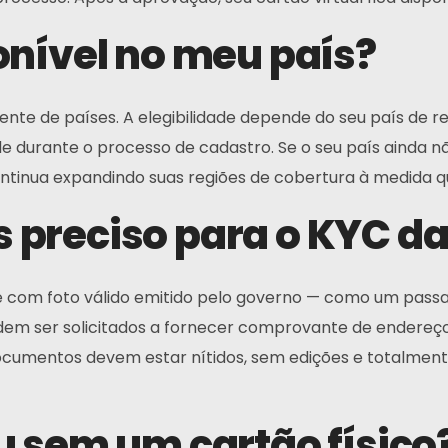
onível no meu país?
te de países. A elegibilidade depende do seu país de re
dade durante o processo de cadastro. Se o seu país ainda 
ontinua expandindo suas regiões de cobertura à medida q
 preciso para o KYC d
com foto válido emitido pelo governo — como um passap
odem ser solicitados a fornecer comprovante de endereç
ocumentos devem estar nítidos, sem edições e totalmente
u sem um cartão físico