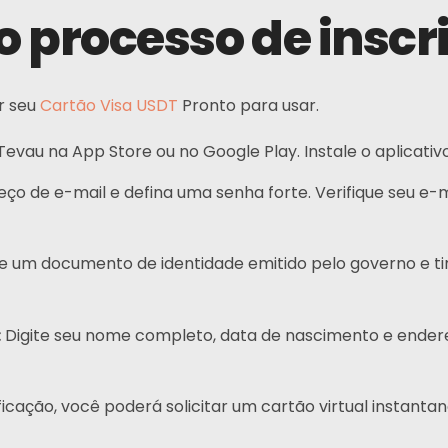
o processo de inscr
r seu
Cartão Visa USDT
Pronto para usar.
evau na App Store ou no Google Play. Instale o aplicativo 
Contatos
eço de e-mail e defina uma senha forte. Verifique seu e-
Endereço:
N
 um documento de identidade emitido pelo governo e tire
w
Principal: Hong Kong
Afiliado: Malásia
:
Digite seu nome completo, data de nascimento e ende
Telefone:
+6011 5888 4061
ficação, você poderá solicitar um cartão virtual instanta
E-mail: