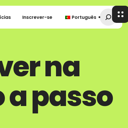
ícias
Inscrever-se
Português
ver na
 a passo