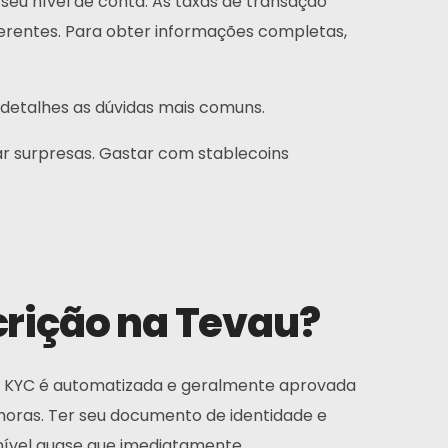
 seu nível de conta. As taxas de transação
erentes. Para obter informações completas,
detalhes as dúvidas mais comuns.
r surpresas. Gastar com stablecoins
crição na Tevau?
ção KYC é automatizada e geralmente aprovada
 horas. Ter seu documento de identidade e
onível quase que imediatamente.