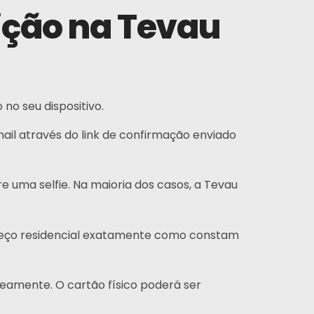
ição na Tevau
no seu dispositivo.
Inscrever-se
mail através do link de confirmação enviado
ossa experiência, assim como nossa paixão por
 uma selfie. Na maioria dos casos, a Tevau
eb design, nos diferencia de outras agências.
reço residencial exatamente como constam
Instagram
Twitter
LinkedIn
neamente. O cartão físico poderá ser