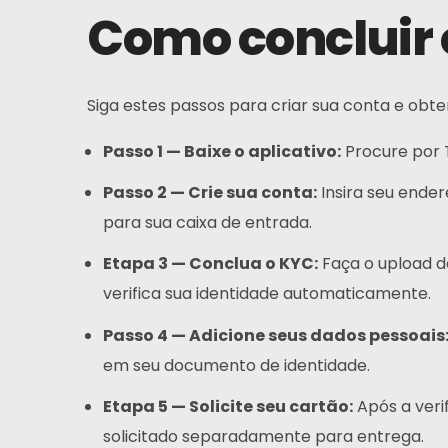
Como concluir 
Siga estes passos para criar sua conta e obte
Passo 1 — Baixe o aplicativo:
Procure por T
Início
Passo 2 — Crie sua conta:
Insira seu ender
para sua caixa de entrada.
Cartão
Etapa 3 — Conclua o KYC:
Faça o upload de
verifica sua identidade automaticamente.
Carteira
Passo 4 — Adicione seus dados pessoais
Financiar
em seu documento de identidade.
Sobre
Etapa 5 — Solicite seu cartão:
Após a veri
solicitado separadamente para entrega.