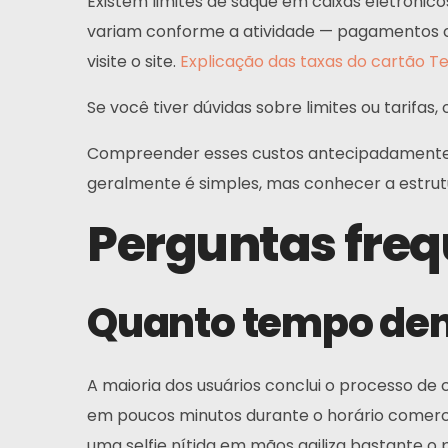
Existem limites de saque em caixas eletrônico
variam conforme a atividade — pagamentos co
visite o site.
Explicação das taxas do cartão T
Se você tiver dúvidas sobre limites ou tarifas,
Compreender esses custos antecipadamente aj
geralmente é simples, mas conhecer a estrut
Perguntas fre
Quanto tempo dem
A maioria dos usuários conclui o processo d
em poucos minutos durante o horário comercia
uma selfie nítida em mãos agiliza bastante o 