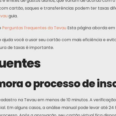
s e limites de gastos diários, que variam de acordo com o
m cartão, saques e transferências podem ter taxas dif
evau
guia.
 o
Perguntas frequentes da Tevau
Esta página aborda em 
uda você a usar seu cartão com mais eficiência e evita
ura de taxas é importante.
quentes
ora o processo de ins
e cadastro na Tevau em menos de 10 minutos. A verifica
l. Em alguns casos, a análise manual pode levar até 24
processo. Após a aprovação, seu cartão virtual fica disp