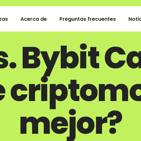
zas
Acerca de
Preguntas frecuentes
Noti
. Bybit C
de criptom
mejor?