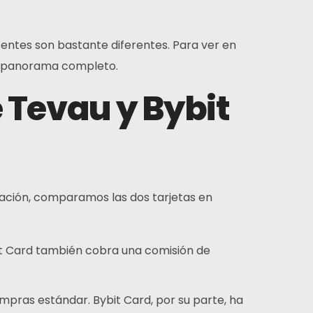
entes son bastante diferentes. Para ver en
 panorama completo.
Tevau y Bybit
Suscribir
uestra experiencia, así como nuestra pasión por el
iseño web, nos distingue de otras agencias.
nuación, comparamos las dos tarjetas en
Instagram
Gorjeo
LinkedIn
bit Card también cobra una comisión de
mpras estándar. Bybit Card, por su parte, ha