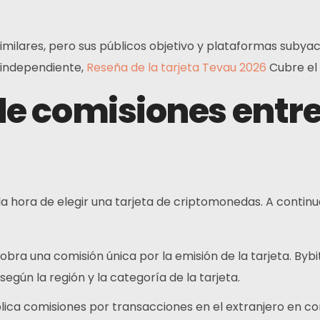
milares, pero sus públicos objetivo y plataformas subyac
 independiente,
Reseña de la tarjeta Tevau 2026
Cubre el
 comisiones entre 
Contactos
DIRECCIÓN:
N
d
Principal: Hong Kong
a la hora de elegir una tarjeta de criptomonedas. A conti
Afiliado: Malasia
bra una comisión única por la emisión de la tarjeta. By
Teléfono:
egún la región y la categoría de la tarjeta.
+6011 5888 4061
ica comisiones por transacciones en el extranjero en co
Correo electrónico: