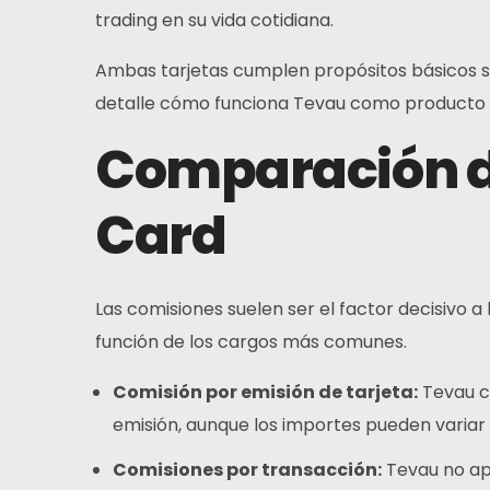
trading en su vida cotidiana.
Ambas tarjetas cumplen propósitos básicos si
detalle cómo funciona Tevau como producto
Comparación de
Hogar
Card
Tarjeta
Las comisiones suelen ser el factor decisivo 
Billetera
función de los cargos más comunes.
Finanzas
Comisión por emisión de tarjeta:
Tevau co
emisión, aunque los importes pueden variar s
Acerca De
Comisiones por transacción:
Tevau no apl