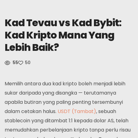
Berita
Kad Tevau vs Kad Bybit:
Daftar
Kad Kripto Mana Yang
Lebih Baik?
Bahasa Melayu
55
50
Memilih antara dua kad kripto boleh menjadi lebih
sukar daripada yang disangka — terutamanya
apabila butiran yang paling penting tersembunyi
dalam cetakan halus.
USDT (Tambat)
, sebuah
stablecoin yang ditambat 1:1 kepada dolar AS, telah
memudahkan perbelanjaan kripto tanpa perlu risau