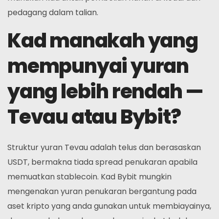
pedagang dalam talian.
Kad manakah yang
mempunyai yuran
yang lebih rendah —
Tevau atau Bybit?
Struktur yuran Tevau adalah telus dan berasaskan
USDT, bermakna tiada spread penukaran apabila
memuatkan stablecoin. Kad Bybit mungkin
mengenakan yuran penukaran bergantung pada
aset kripto yang anda gunakan untuk membiayainya,