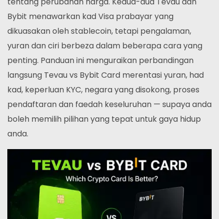
tentang perubahan harga. Kedua-dua Tevau dan
Bybit menawarkan kad Visa prabayar yang
dikuasakan oleh stablecoin, tetapi pengalaman,
yuran dan ciri berbeza dalam beberapa cara yang
penting. Panduan ini menguraikan perbandingan
langsung Tevau vs Bybit Card merentasi yuran, had
kad, keperluan KYC, negara yang disokong, proses
pendaftaran dan faedah keseluruhan — supaya anda
boleh memilih pilihan yang tepat untuk gaya hidup
anda.