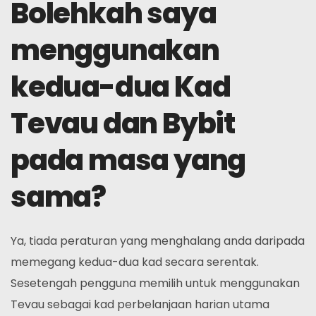
Bolehkah saya
menggunakan
kedua-dua Kad
Tevau dan Bybit
pada masa yang
sama?
Ya, tiada peraturan yang menghalang anda daripada
memegang kedua-dua kad secara serentak.
Sesetengah pengguna memilih untuk menggunakan
Tevau sebagai kad perbelanjaan harian utama