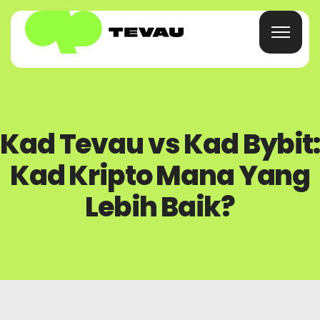
Laman Utama
Kad Tevau vs Kad Bybit:
Kad
Kad Kripto Mana Yang
Dompet
Lebih Baik?
Kewangan
Tentang
Soalan Lazim