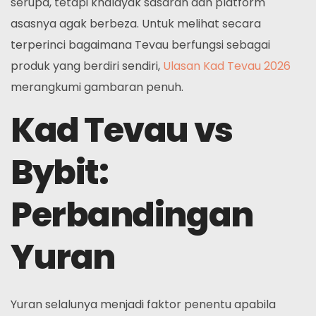
serupa, tetapi khalayak sasaran dan platform
asasnya agak berbeza. Untuk melihat secara
terperinci bagaimana Tevau berfungsi sebagai
produk yang berdiri sendiri,
Ulasan Kad Tevau 2026
merangkumi gambaran penuh.
Kad Tevau vs
Bybit:
Perbandingan
Yuran
Yuran selalunya menjadi faktor penentu apabila