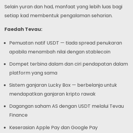
Selain yuran dan had, manfaat yang lebih luas bagi
setiap kad membentuk pengalaman seharian.
Faedah Tevau:
Pemuatan natif USDT — tiada spread penukaran
apabila menambah nilai dengan stablecoin
Dompet terbina dalam dan ciri pendapatan dalam
platform yang sama
Sistem ganjaran Lucky Box — berbelanja untuk
mendapatkan ganjaran kripto rawak
Dagangan saham AS dengan USDT melalui Tevau
Finance
Keserasian Apple Pay dan Google Pay