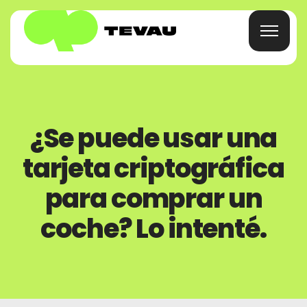
Hogar
¿Se puede usar una
Tarjeta
tarjeta criptográfica
Billetera
para comprar un
coche? Lo intenté.
Finanzas
Acerca De
Preguntas Frecuentes