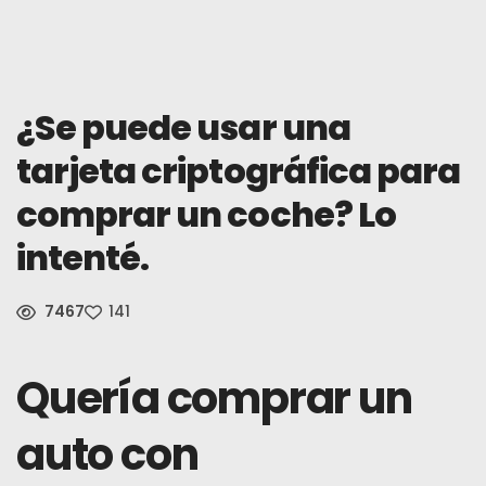
Noticias
Inscribirse
¿Se puede usar una
tarjeta criptográfica para
Español (México)
comprar un coche? Lo
intenté.
7467
141
Quería comprar un
auto con