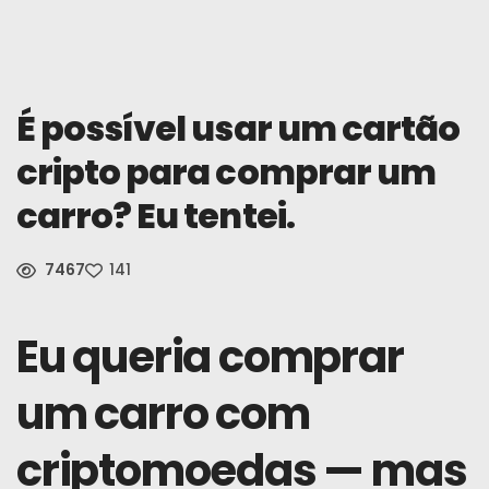
Notícias
Inscrever-Se
É possível usar um cartão
cripto para comprar um
Português
carro? Eu tentei.
7467
141
Eu queria comprar
um carro com
criptomoedas — mas