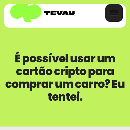
Início
É possível usar um
Cartão
cartão cripto para
Carteira
comprar um carro? Eu
tentei.
Financiar
Sobre
Perguntas Frequentes