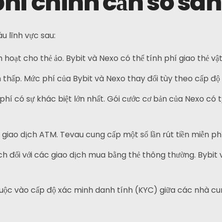
hí chính cần so sá
Điện tín
u lĩnh vực sau:
hoạt cho thẻ ảo. Bybit và Nexo có thể tính phí giao thẻ vật 
thấp. Mức phí của Bybit và Nexo thay đổi tùy theo cấp độ
hí có sự khác biệt lớn nhất. Gói cước cơ bản của Nexo có tỷ 
giao dịch ATM. Tevau cung cấp một số lần rút tiền miễn ph
h đối với các giao dịch mua bằng thẻ thông thường. Bybit 
ộc vào cấp độ xác minh danh tính (KYC) giữa các nhà cu