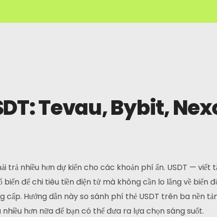
SDT: Tevau, Bybit, Nex
phải trả nhiều hơn dự kiến cho các khoản phí ẩn. USDT — viết
 biến để chi tiêu tiền điện tử mà không cần lo lắng về biến đ
ng cấp. Hướng dẫn này so sánh phí thẻ USDT trên ba nền t
 và nhiều hơn nữa để bạn có thể đưa ra lựa chọn sáng suốt.