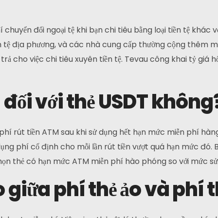
yển đổi ngoại tệ khi bạn chi tiêu bằng loại tiền tệ khác với l
n tệ địa phương, và các nhà cung cấp thường cộng thêm một
trả cho việc chi tiêu xuyên tiền tệ. Tevau công khai tỷ giá h
M đối với thẻ USDT không
phí rút tiền ATM sau khi sử dụng hết hạn mức miễn phí hàng
ng phí cố định cho mỗi lần rút tiền vượt quá hạn mức đó. B
chọn thẻ có hạn mức ATM miễn phí hào phóng so với mức sử
 giữa phí thẻ ảo và phí 