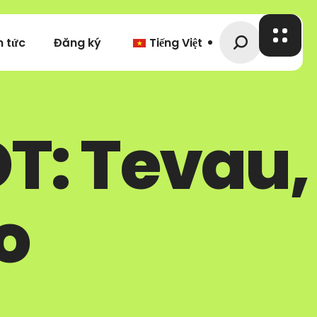
n tức
Đăng ký
Tiếng Việt
DT: Tevau,
o