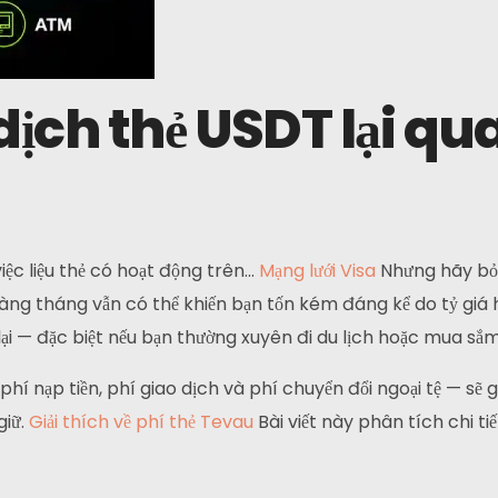
dịch thẻ USDT lại q
iệc liệu thẻ có hoạt động trên...
Mạng lưới Visa
Nhưng hãy bỏ
ng tháng vẫn có thể khiến bạn tốn kém đáng kể do tỷ giá h
ại — đặc biệt nếu bạn thường xuyên đi du lịch hoặc mua sắm
 phí nạp tiền, phí giao dịch và phí chuyển đổi ngoại tệ — sẽ 
giữ.
Giải thích về phí thẻ Tevau
Bài viết này phân tích chi t