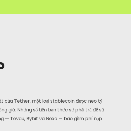
o
 tắt của Tether, một loại stablecoin được neo tỷ
ộng giá. Nhưng số tiền bạn thực sự phải trả để sử
ảng — Tevau, Bybit và Nexo — bao gồm phí nạp