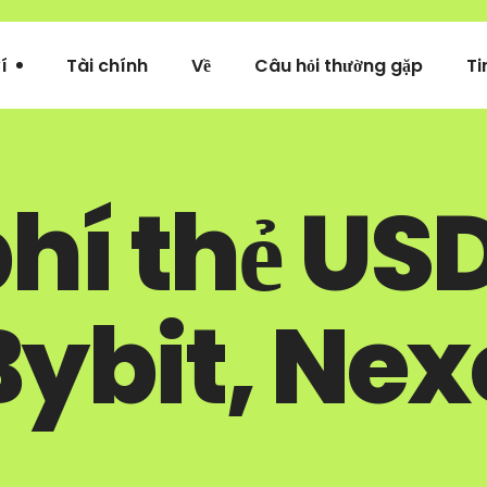
í
Tài chính
Về
Câu hỏi thường gặp
Ti
hí thẻ US
Bybit, Nex