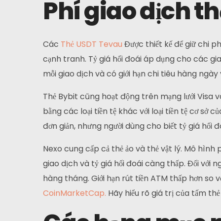
Phí giao dịch t
Các
Thẻ USDT Tevau
Được thiết kế để giữ chi 
cạnh tranh. Tỷ giá hối đoái áp dụng cho các gia
mỗi giao dịch và có giới hạn chi tiêu hàng ngà
Trang Chủ
Thẻ Bybit cũng hoạt động trên mạng lưới Visa v
bằng các loại tiền tệ khác với loại tiền tệ cơ s
Thẻ
đơn giản, nhưng người dùng cho biết tỷ giá hối đ
Cái Ví
Nexo cung cấp cả thẻ ảo và thẻ vật lý. Mô hình
giao dịch và tỷ giá hối đoái càng thấp. Đối với
Tài Chính
hàng tháng. Giới hạn rút tiền ATM thấp hơn so v
CoinMarketCap.
Hãy hiểu rõ giá trị của tấm th
Về