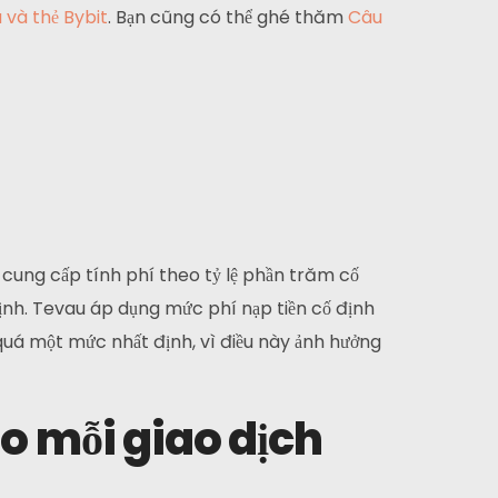
 và thẻ Bybit
. Bạn cũng có thể ghé thăm
Câu
à cung cấp tính phí theo tỷ lệ phần trăm cố
định. Tevau áp dụng mức phí nạp tiền cố định
 quá một mức nhất định, vì điều này ảnh hưởng
ho mỗi giao dịch