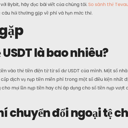
với Bybit, hãy đọc bài viết của chúng tôi.
So sánh thẻ Tevau
 câu hỏi thường gặp về phí và hạn mức thẻ.
 gặp
ẻ USDT là bao nhiêu?
 tiền vào thẻ tiền điện tử từ số dư USDT của mình. Một số nh
ấp dịch vụ nạp tiền miễn phí trong một số điều kiện nhất 
cho mọi lần nạp tiền hay chỉ áp dụng cho số tiền nạp vượt
í chuyển đổi ngoại tệ c