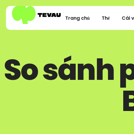
Trang chủ
Thẻ
Cái v
So sánh p