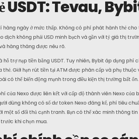
hẻ USDT: Tevau, Byb
phí hàng ngày ở mức thấp. Không có phí phát hành thẻ cho t
o dịch không phải USD minh bạch và gần với tỷ giá thị trườ
y và hàng tháng được nêu rõ.
Liên hệ
à hỗ trợ nạp tiền bằng USDT. Tuy nhiên, Bybit áp dụng phí 
ở của thẻ. Giới hạn rút tiền tại ATM được phân cấp và phụ thu
Địa chỉ:
C
oái có thể biến động mạnh trong điều kiện thị trường bất ổn.
c
Chính: Hồng Kông
c
 phí của Nexo được liên kết với cấp độ thành viên Nexo của
Liên kết: Malaysia
 người dùng không có số dư token Nexo đáng kể, phí tiêu ch
ới một số đối thủ cạnh tranh. Bạn có thể xác minh thông tin 
Điện thoại:
ẻ trước khi chọn mua.
+6011 5888 4061
E-mail: