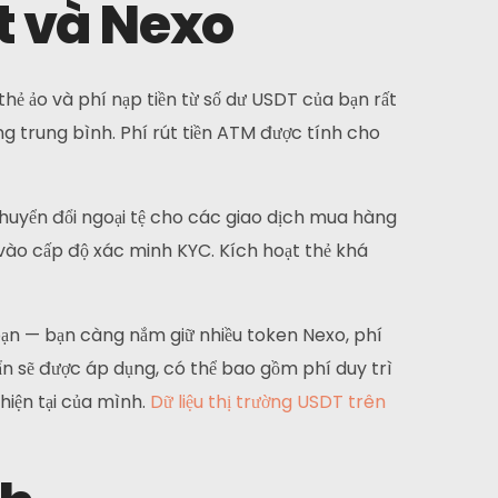
it và Nexo
hẻ ảo và phí nạp tiền từ số dư USDT của bạn rất
ng trung bình. Phí rút tiền ATM được tính cho
Đặt mua
chuyển đổi ngoại tệ cho các giao dịch mua hàng
ộc vào cấp độ xác minh KYC. Kích hoạt thẻ khá
huyên môn cũng như niềm đam mê thiết kế web
ủa chúng tôi giúp chúng tôi khác biệt so với các
ông ty khác.
 bạn — bạn càng nắm giữ nhiều token Nexo, phí
uẩn sẽ được áp dụng, có thể bao gồm phí duy trì
hiện tại của mình.
Dữ liệu thị trường USDT trên
Instagram
Twitter
Linkedin