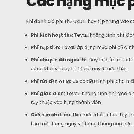
Các hạng mục p
Câu Hỏi Thường Gặp
Tin Tức
Khi đánh giá phí thẻ USDT, hãy tập trung vào sá
Phí kích hoạt thẻ:
Tevau không tính phí kích 
Đăng Ký
Phí nạp tiền:
Tevau áp dụng mức phí cố định 
Tiếng Việt
Phí chuyển đổi ngoại tệ:
Đây là điểm mà chi p
công khai và duy trì tỷ giá này ở mức thấp.
Phí rút tiền ATM:
Cả ba đều tính phí cho mỗi 
Phí giao dịch:
Tevau không tính phí giao dịc
tùy thuộc vào hạng thành viên.
Giới hạn chi tiêu:
Hạn mức khác nhau tùy thu
hạn mức hàng ngày và hàng tháng cao hơn.