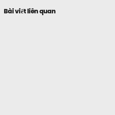
Bài viết liên quan
Ôn tập
Tháng 10 10, 2025
Thẻ nhựa Tevau so với thẻ kim loại
Đọc thêm