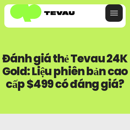
Trang Chủ
Đánh giá thẻ Tevau 24K
Thẻ
Gold: Liệu phiên bản cao
Cái Ví
cấp $499 có đáng giá?
Tài Chính
Về
Câu Hỏi Thường Gặp