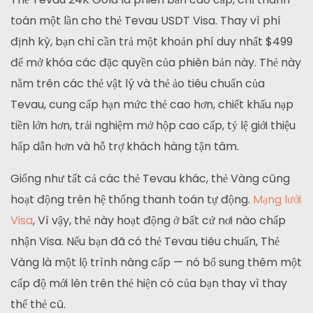
toán một lần cho thẻ Tevau USDT Visa. Thay vì phí
định kỳ, bạn chỉ cần trả một khoản phí duy nhất $499
để mở khóa các đặc quyền của phiên bản này. Thẻ này
nằm trên các thẻ vật lý và thẻ ảo tiêu chuẩn của
Tevau, cung cấp hạn mức thẻ cao hơn, chiết khấu nạp
tiền lớn hơn, trải nghiệm mở hộp cao cấp, tỷ lệ giới thiệu
hấp dẫn hơn và hỗ trợ khách hàng tận tâm.
Giống như tất cả các thẻ Tevau khác, thẻ Vàng cũng
hoạt động trên hệ thống thanh toán tự động.
Mạng lưới
Visa
, Vì vậy, thẻ này hoạt động ở bất cứ nơi nào chấp
nhận Visa. Nếu bạn đã có thẻ Tevau tiêu chuẩn, Thẻ
Vàng là một lộ trình nâng cấp — nó bổ sung thêm một
cấp độ mới lên trên thẻ hiện có của bạn thay vì thay
thế thẻ cũ.