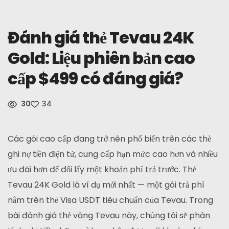
Tin Tức
Đánh giá thẻ Tevau 24K
Đăng Ký
Gold: Liệu phiên bản cao
cấp $499 có đáng giá?
Tiếng Việt
30
34
Các gói cao cấp đang trở nên phổ biến trên các thẻ
ghi nợ tiền điện tử, cung cấp hạn mức cao hơn và nhiều
ưu đãi hơn để đổi lấy một khoản phí trả trước. Thẻ
Tevau 24K Gold là ví dụ mới nhất — một gói trả phí
nằm trên thẻ Visa USDT tiêu chuẩn của Tevau. Trong
bài đánh giá thẻ vàng Tevau này, chúng tôi sẽ phân