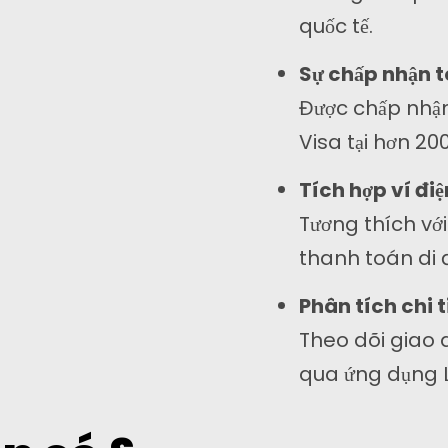
quốc tế.
Sự chấp nhận 
Được chấp nhận
Visa tại hơn 20
Liên hệ
Tích hợp ví điệ
Tương thích vớ
Địa chỉ:
C
thanh toán di 
c
Chính: Hồng Kông
c
Phân tích chi t
Liên kết: Malaysia
Theo dõi giao 
Điện thoại:
qua ứng dụng 
+6011 5888 4061
E-mail: