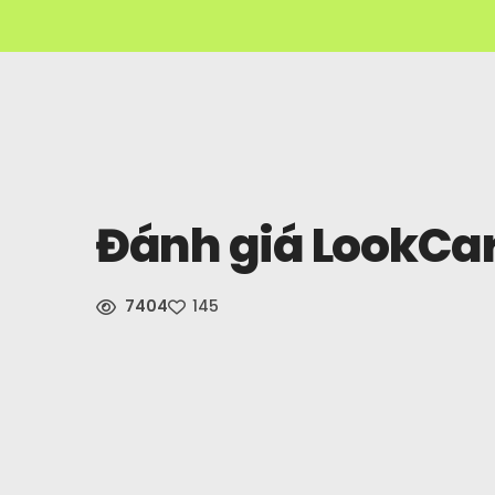
Đánh giá LookCa
7404
145