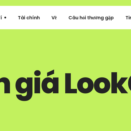
í
Tài chính
Về
Câu hỏi thường gặp
Ti
 giá Loo