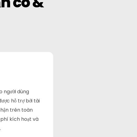
ẵn có &
Điện tín
o người dùng
ược hỗ trợ bởi tài
nhận trên toàn
 phí kích hoạt và
.