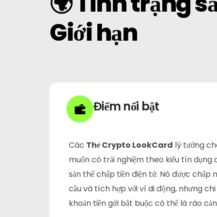
🌍 Tình trạng s
Câu Hỏi Thường Gặp
Giới hạn
Tin Tức
Đăng Ký
Tiếng Việt
Điểm nổi bật
Các
Thẻ Crypto LookCard
lý tưởng ch
muốn có trải nghiệm theo kiểu tín dụng đ
sản thế chấp tiền điện tử. Nó được chấp 
cầu và tích hợp với ví di động, nhưng chi
khoản tiền gửi bắt buộc có thể là rào cản