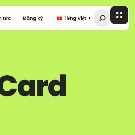
n tức
Đăng ký
Tiếng Việt
kCard