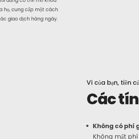
gười dùng có thể mở khóa
của họ, cung cấp một cách
 các giao dịch hàng ngày.
Ví của bạn, tiền c
Các tí
Không có phí 
Không mất phí