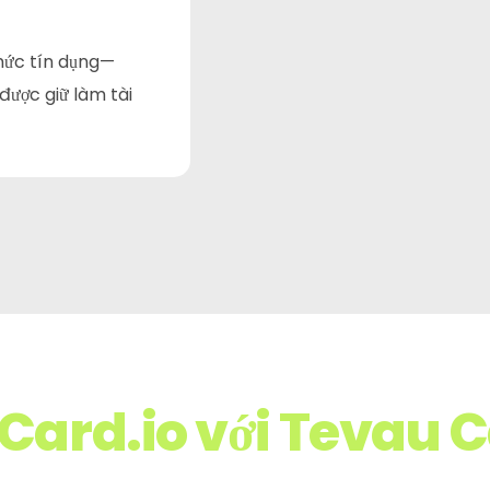
 mức tín dụng—
được giữ làm tài
Card.io với Tevau 