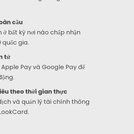
toàn cầu
 ở bất kỳ nơi nào chấp nhận
0 quốc gia.
n tử
Đặt mua
i Apple Pay và Google Pay để
huyên môn cũng như niềm đam mê thiết kế web
động.
ủa chúng tôi giúp chúng tôi khác biệt so với các
ông ty khác.
iêu theo thời gian thực
dịch và quản lý tài chính thông
Instagram
Twitter
Linkedin
LookCard.