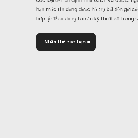
các loại tiền ổn định như USDT và USDC, n
hạn mức tín dụng được hỗ trợ bởi tiền gửi 
hợp lý để sử dụng tài sản kỹ thuật số trong
Nhận thẻ của bạn