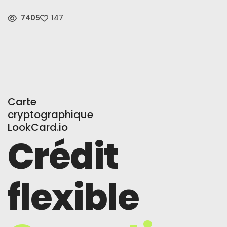
7405
147
Nouvelles
S'inscrire
Français
Carte
cryptographique
LookCard.io
Crédit
flexible