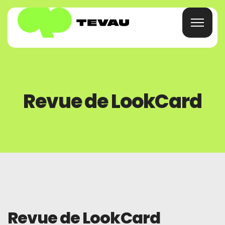
Maison
Revue de LookCard
Carte
Portefeuille
Finance
À Propos
Revue de LookCard
FAQ