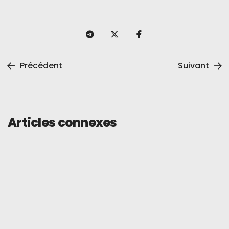
Précédent
Suivant
Articles connexes
Revoir
1er juin 2026
Carte Tevau vs Bybit : quelle carte
crypto est la meilleure ?
En savoir plus