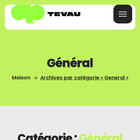
Maison
Général
Carte
Maison
Archives par catégorie « General »
Portefeuille
Finance
À Propos
Catégorie :
Général
FAQ