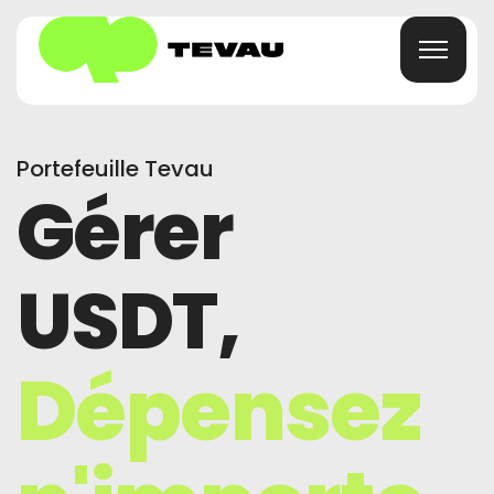
Portefeuille Tevau
Maison
Gérer
Carte
USDT,
Portefeuille
Finance
Dépensez
À Propos
FAQ