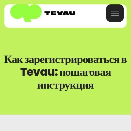
Главная
Как зарегистрироваться в
Карточка
Tevau: пошаговая
Кошелек
инструкция
Финансы
О
Часто Задаваемые Вопросы