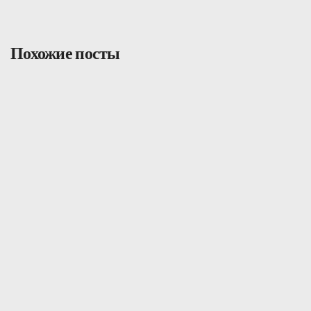
Похожие посты
Гиды
22 июля 2026 г.
Карта Tevau и налоги в Японии: что
нужно знать
Читать далее