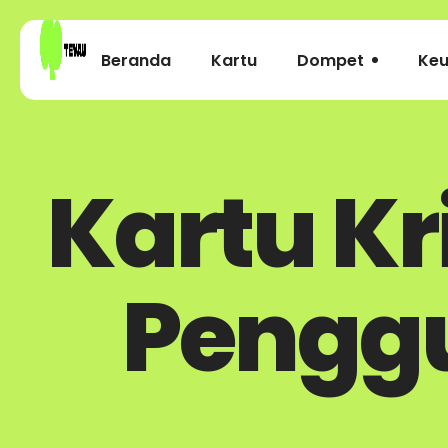
Beranda
Kartu
Dompet
Ke
Kartu Kr
Pengg