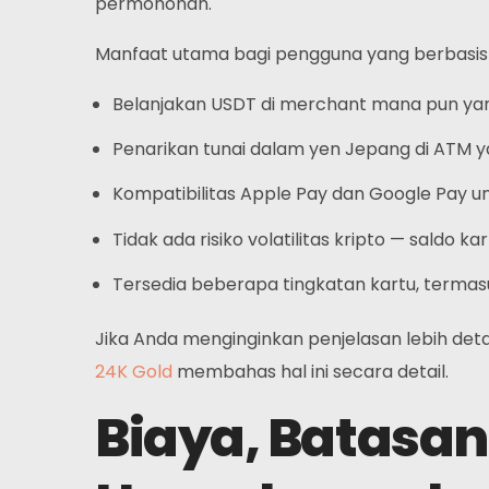
permohonan.
Tanya Jawab Umum
Manfaat utama bagi pengguna yang berbasis d
Berita
Belanjakan USDT di merchant mana pun yang
Mendaftar
Penarikan tunai dalam yen Jepang di ATM 
Bahasa Indonesia
Kompatibilitas Apple Pay dan Google Pay 
Tidak ada risiko volatilitas kripto — saldo 
Tersedia beberapa tingkatan kartu, termas
Jika Anda menginginkan penjelasan lebih det
24K Gold
membahas hal ini secara detail.
Biaya, Batasan