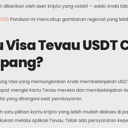
diberikan oleh aset kripto yang volatil — saldo Anda tida
2026
Panduan ini mencakup gambaran regional yang lebi
 Visa Tevau USDT 
Kontak
epang?
Alamat:
K
m
Utama : Hong Kong
kung Visa yang memungkinkan Anda membelanjakan USDT
Afiliasi : Malaysia
dapat mengisi kartu Tevau mereka dan membelanjakan l
tis yang ditangani saat pembayaran.
Telepon:
 satu pilihan kartu kripto yang lebih mudah diakses di pa
+6011 5888 4061
ilakukan melalui aplikasi Tevau. Tidak ada persyaratan k
E-mail: