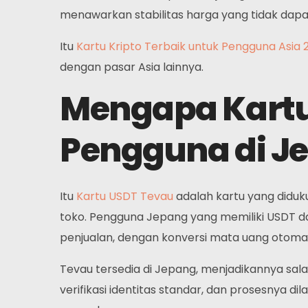
menawarkan stabilitas harga yang tidak dapat 
Itu
Kartu Kripto Terbaik untuk Pengguna Asia 
dengan pasar Asia lainnya.
Mengapa Kartu
Beranda
Pengguna di J
Kartu
Itu
Kartu USDT Tevau
adalah kartu yang didu
Dompet
toko. Pengguna Jepang yang memiliki USDT 
penjualan, dengan konversi mata uang otoma
Keuangan
Tevau tersedia di Jepang, menjadikannya salah
Tentang
verifikasi identitas standar, dan prosesnya d