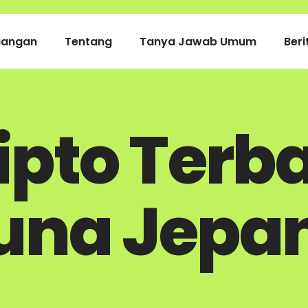
uangan
Tentang
Tanya Jawab Umum
Beri
ipto Terb
una Jepan