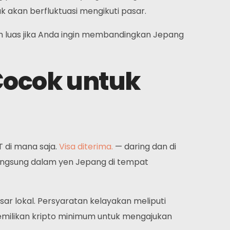
k akan berfluktuasi mengikuti pasar.
h luas jika Anda ingin membandingkan Jepang
Cocok untuk
Berlangganan
eahlian kami serta gairah kami dalam desain web
embedakan kami dari agensi lain.
 di mana saja.
Visa diterima.
— daring dan di
angsung dalam yen Jepang di tempat
Instagram
Twitter
LinkedIn
sar lokal. Persyaratan kelayakan meliputi
epemilikan kripto minimum untuk mengajukan