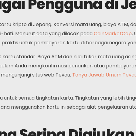
gai Pengguna di J
rtu kripto di Jepang. Konversi mata uang, biaya ATM, da
i-hati. Menurut data yang dilacak pada
CoinMarketCap
,
 praktis untuk pembayaran kartu di berbagai negara yan
artu standar. Biaya ATM dan nilai tukar mata uang asing 
sebelum Anda mengkonfirmasi penarikan atau pembayaran
u mengunjungi situs web Tevau.
Tanya Jawab Umum Teva
u untuk semua tingkatan kartu. Tingkatan yang lebih ti
cana menggunakan kartu ini sebagai alat pengeluaran ut
ng Sering Diajukan