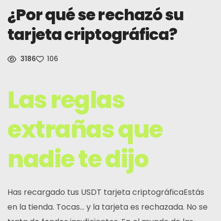
¿Por qué se rechazó su
Noticias
tarjeta criptográfica?
Inscribirse
3186
106
Español (México)
Las reglas
extrañas que
nadie te dijo
Has recargado tus USDT
tarjeta criptográfica
Estás
en la tienda. Tocas... y la tarjeta es rechazada. No se