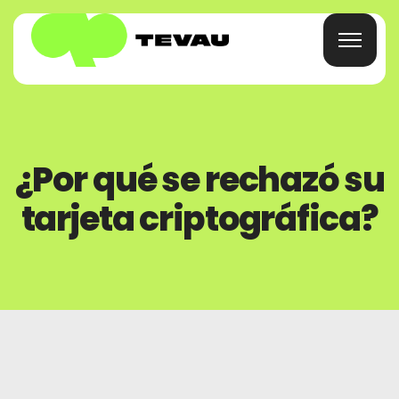
Hogar
¿Por qué se rechazó su
Tarjeta
tarjeta criptográfica?
Billetera
Finanzas
Acerca De
Preguntas Frecuentes