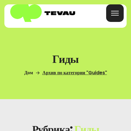
Главная
Гиды
Карточка
Дом
Архив по категории "Guides"
Кошелек
Финансы
О
Рубрика:
Гиды
Часто Задаваемые Вопросы