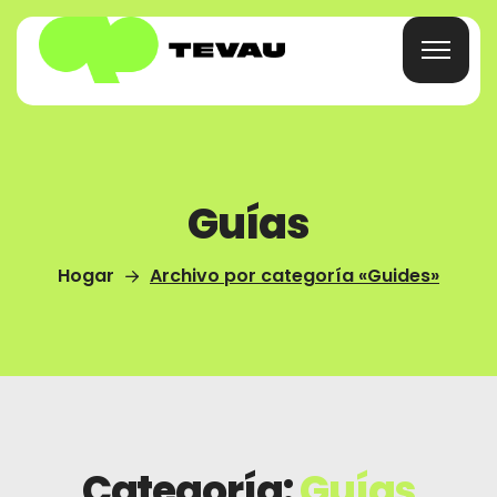
Inicio
Guías
Tarjeta
Hogar
Archivo por categoría «Guides»
Billetera
Finanzas
Acerca De
Categoría:
Guías
Preguntas Frecuentes