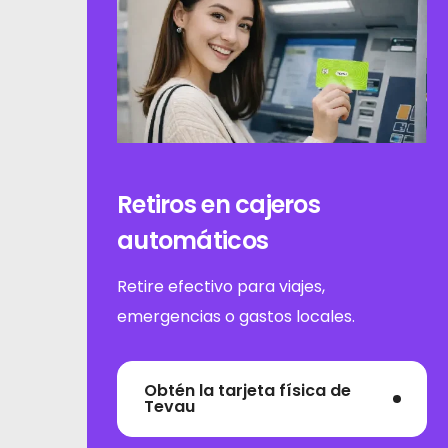
Inicio
Retiros en cajeros
automáticos
Tarjeta
Retire efectivo para viajes,
Billetera
emergencias o gastos locales.
Finanzas
Obtén la tarjeta física de
Acerca De
Tevau