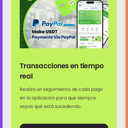
Contactos
Transacciones en tiempo
DIRECCIÓN:
N
real
d
Principal: Hong Kong
Afiliado: Malasia
Realiza un seguimiento de cada pago
en la aplicación para que siempre
Teléfono:
sepas qué está sucediendo.
+6011 5888 4061
Correo electrónico: