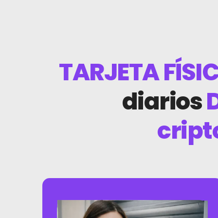
TARJETA FÍSI
diarios
D
cript