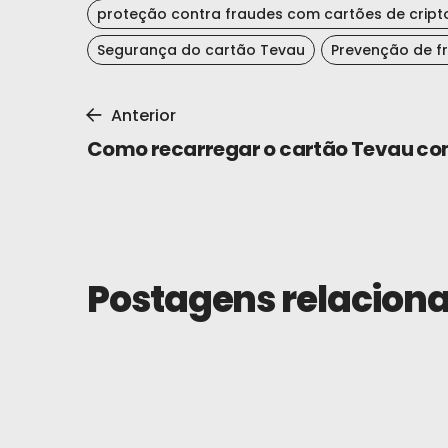
proteção contra fraudes com cartões de cri
Segurança do cartão Tevau
Prevenção de f
Anterior
Como recarregar o cartão Tevau c
Postagens relacion
Guias
1 de novembro de 2025
Guia de Viagem do Cartão