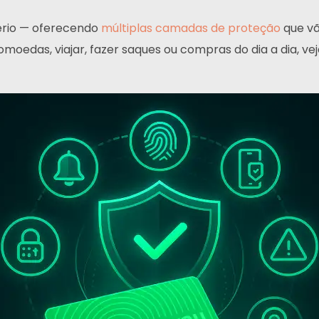
rio — oferecendo
múltiplas camadas de proteção
que vã
omoedas, viajar, fazer saques ou compras do dia a dia, v