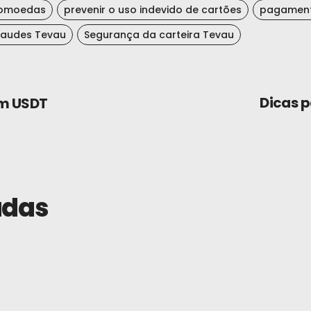
ptomoedas
prevenir o uso indevido de cartões
pagament
raudes Tevau
Segurança da carteira Tevau
Dicas p
om USDT
adas
Guias
27 de julho de
 Tevau
Como gastar U