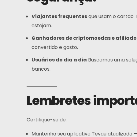
Perguntas Frequentes
Viajantes frequentes
que usam o cartão T
Notícias
estejam.
Inscrever-Se
Ganhadores de criptomoedas e afiliado
convertido e gasto.
Português Do Brasil
Usuários do dia a dia
Buscamos uma soluçã
bancos.
Lembretes importa
Certifique-se de:
Mantenha seu aplicativo Tevau atualizado 