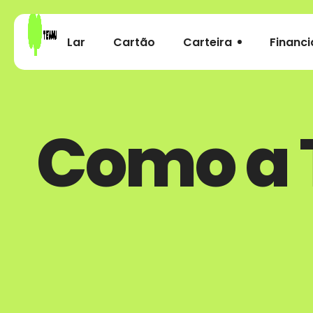
Lar
Cartão
Carteira
Financi
Como a 