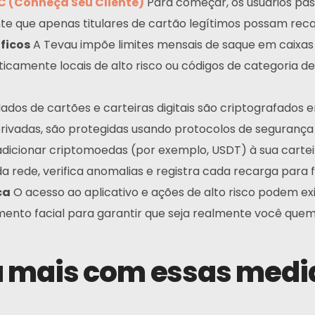
C (Conheça Seu Cliente)
Para começar, os usuários pas
nte que apenas titulares de cartão legítimos possam reca
ficos
A Tevau impõe limites mensais de saque em caixas
icamente locais de alto risco ou códigos de categoria 
ados de cartões e carteiras digitais são criptografados
rivadas, são protegidas usando protocolos de segurança
Contatos
dicionar criptomoedas (por exemplo, USDT) à sua cartei
Endereço:
 rede, verifica anomalias e registra cada recarga para fi
N
w
ca
O acesso ao aplicativo e ações de alto risco podem exi
Principal: Hong Kong
ento facial para garantir que seja realmente você quem
Afiliado: Malásia
Telefone:
a mais com essas medi
+6011 5888 4061
E-mail: