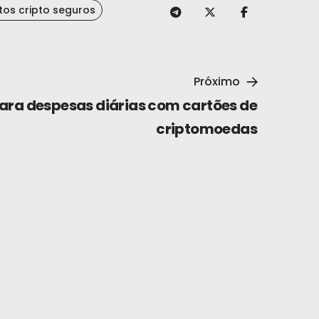
os cripto seguros
Próximo
ara despesas diárias com cartões de
criptomoedas
 2026
SDT online com a Tevau