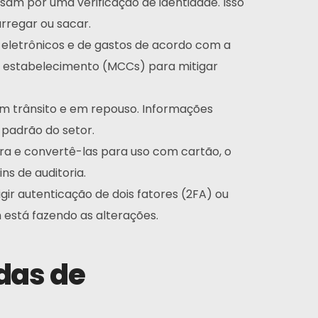
sam por uma verificação de identidade. Isso
rregar ou sacar.
 eletrônicos e de gastos de acordo com a
de estabelecimento (MCCs) para mitigar
 em trânsito e em repouso. Informações
 padrão do setor.
Inscrever-se
ra e convertê-las para uso com cartão, o
ns de auditoria.
ossa experiência, assim como nossa paixão por
eb design, nos diferencia de outras agências.
gir autenticação de dois fatores (2FA) ou
 está fazendo as alterações.
Instagram
Twitter
LinkedIn
das de