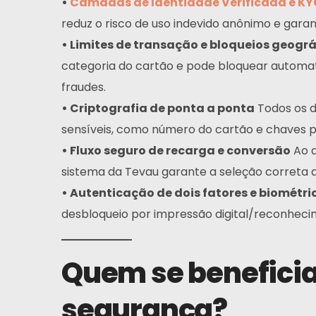
•
Camadas de Identidade Verificada e KY
reduz o risco de uso indevido anônimo e gara
• Limites de transação e bloqueios geográ
categoria do cartão e pode bloquear automat
fraudes.
• Criptografia de ponta a ponta
Todos os d
sensíveis, como número do cartão e chaves p
Lar
• Fluxo seguro de recarga e conversão
Ao a
Cartão
sistema da Tevau garante a seleção correta da
• Autenticação de dois fatores e biométri
Carteira
desbloqueio por impressão digital/reconhecim
Financiar
Quem se benefici
Sobre
segurança?