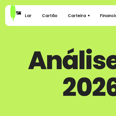
Lar
Cartão
Carteira
Financi
Anális
2026