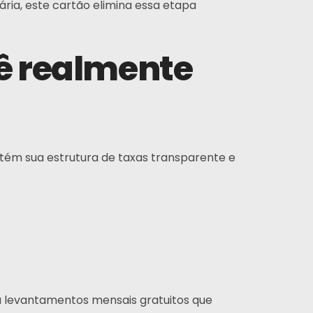
ria, este cartão elimina essa etapa
cê realmente
Inscrever-se
tém sua estrutura de taxas transparente e
ossa experiência, assim como nossa paixão por
eb design, nos diferencia de outras agências.
Instagram
Twitter
LinkedIn
 levantamentos mensais gratuitos que