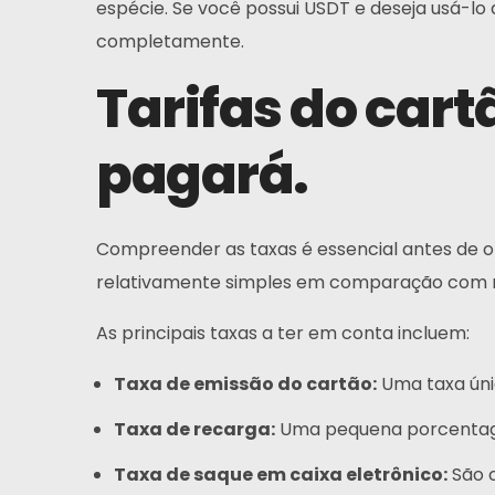
espécie. Se você possui USDT e deseja usá-lo
completamente.
Tarifas do car
pagará.
Lar
Compreender as taxas é essencial antes de o
Cartão
relativamente simples em comparação com m
Carteira
As principais taxas a ter em conta incluem:
Taxa de emissão do cartão:
Uma taxa úni
Financiar
Taxa de recarga:
Uma pequena porcentage
Sobre
Taxa de saque em caixa eletrônico:
São c