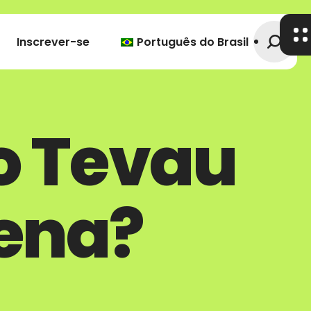
Inscrever-se
Português do Brasil
o Tevau
pena?