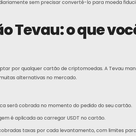
 diariamente sem precisar convertê-lo para moeda fiduciá
tão Tevau: o que vo
Contatos
ptar por qualquer cartão de criptomoedas. A Tevau man
Endereço:
N
uitas alternativas no mercado.
w
Principal: Hong Kong
Afiliado: Malásia
ca será cobrada no momento do pedido do seu cartão.
Telefone:
m é aplicada ao carregar USDT no cartão.
+6011 5888 4061
obradas taxas por cada levantamento, com limites para
E-mail: