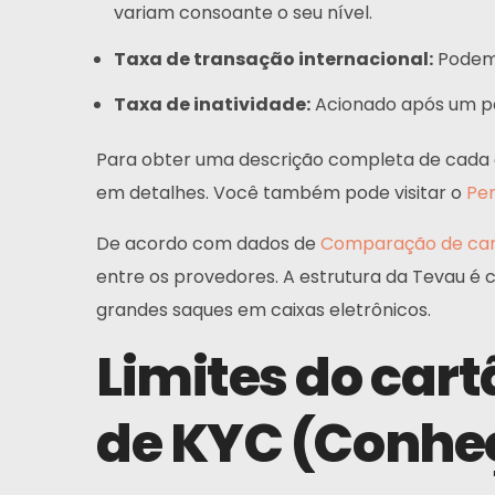
Perguntas Frequentes
variam consoante o seu nível.
Taxa de transação internacional:
Podem 
Notícias
Taxa de inatividade:
Acionado após um per
Inscrever-Se
Para obter uma descrição completa de cada 
Português Do Brasil
em detalhes. Você também pode visitar o
Per
De acordo com dados de
Comparação de cart
entre os provedores. A estrutura da Tevau é
grandes saques em caixas eletrônicos.
Limites do cart
de KYC (Conheç