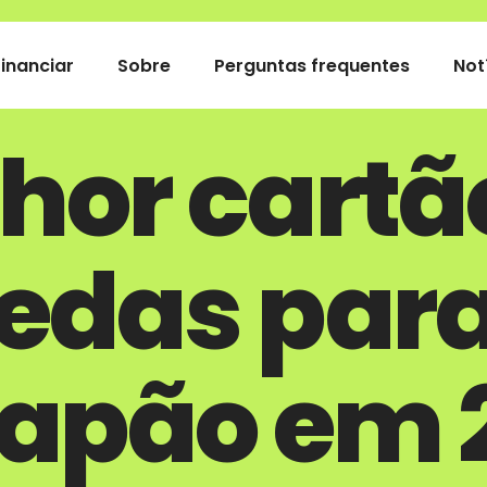
Financiar
Sobre
Perguntas frequentes
Not
hor cartã
edas para
Japão em 