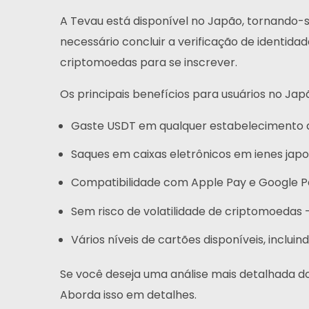
Perguntas Frequentes
A Tevau está disponível no Japão, tornando-s
necessário concluir a verificação de identida
Notícias
criptomoedas para se inscrever.
Inscrever-Se
Os principais benefícios para usuários no Jap
Português
Gaste USDT em qualquer estabelecimento qu
Saques em caixas eletrônicos em ienes japo
Compatibilidade com Apple Pay e Google 
Sem risco de volatilidade de criptomoedas
Vários níveis de cartões disponíveis, inclui
Se você deseja uma análise mais detalhada dos
Aborda isso em detalhes.