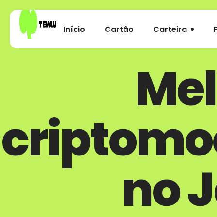
Início
Cartão
Carteira
Mel
criptomo
no 