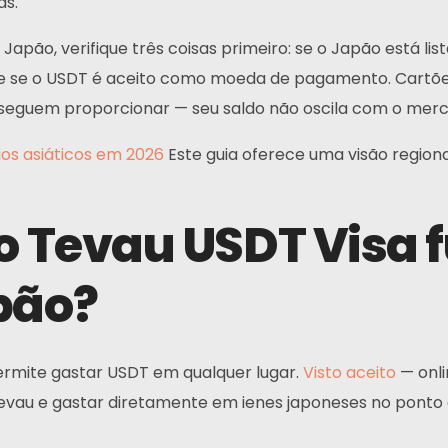
as.
apão, verifique três coisas primeiro: se o Japão está l
e se o USDT é aceito como moeda de pagamento. Cartõe
onseguem proporcionar — seu saldo não oscila com o mer
os asiáticos em 2026
Este guia oferece uma visão region
Contatos
ão Tevau USDT Visa 
Endereço:
N
w
Principal: Hong Kong
pão?
Afiliado: Malásia
Telefone:
ermite gastar USDT em qualquer lugar.
Visto aceito
— onli
+6011 5888 4061
vau e gastar diretamente em ienes japoneses no ponto
E-mail: