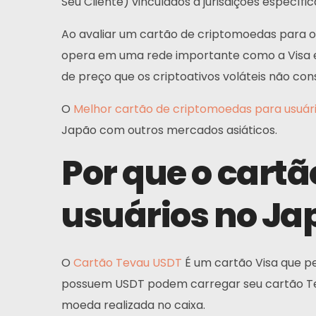
Seu Cliente) vinculados a jurisdições específic
Ao avaliar um cartão de criptomoedas para o J
opera em uma rede importante como a Visa 
de preço que os criptoativos voláteis não c
O
Melhor cartão de criptomoedas para usuári
Japão com outros mercados asiáticos.
Início
Por que o cart
Cartão
usuários no Ja
Carteira
Financiar
O
Cartão Tevau USDT
É um cartão Visa que p
possuem USDT podem carregar seu cartão Te
Sobre
moeda realizada no caixa.