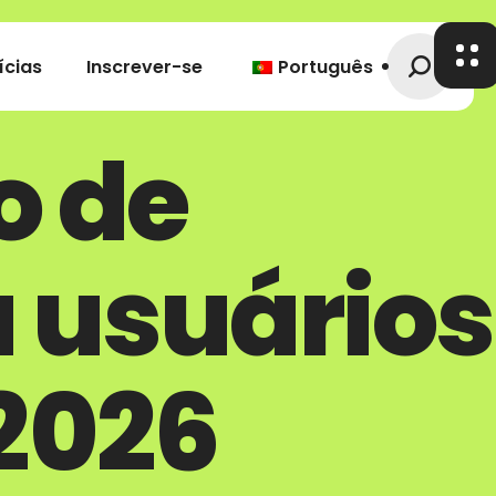
ícias
Inscrever-se
Português
o de
 usuários
2026