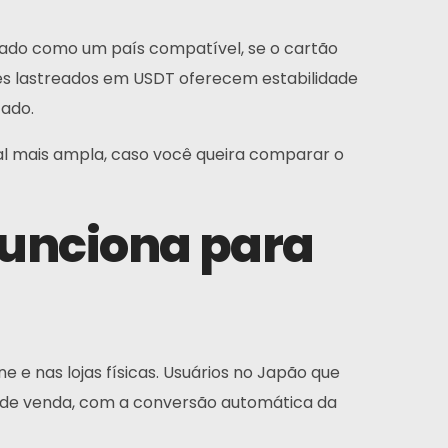
istado como um país compatível, se o cartão
s lastreados em USDT oferecem estabilidade
cado.
al mais ampla, caso você queira comparar o
Inscrever-se
funciona para
ossa experiência, assim como nossa paixão por
eb design, nos diferencia de outras agências.
Instagram
Twitter
LinkedIn
ne e nas lojas físicas. Usuários no Japão que
 de venda, com a conversão automática da