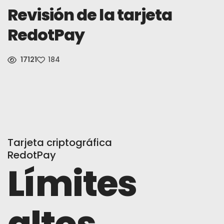
Revisión de la tarjeta
Noticias
RedotPay
Inscribirse
17121
184
Español (España)
Tarjeta criptográfica
RedotPay
Límites