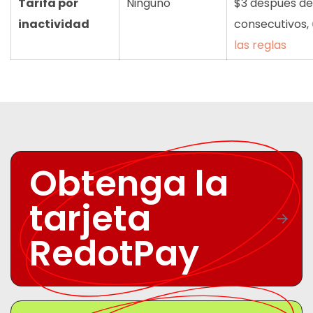
Tarifa por
Ninguno
$3 después de
inactividad
consecutivos,
las reglas
Obtenga la
tarjeta
RedotPay