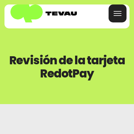
Inicio
Revisión de la tarjeta
Tarjeta
RedotPay
Billetera
Finanzas
Acerca De
Preguntas Frecuentes