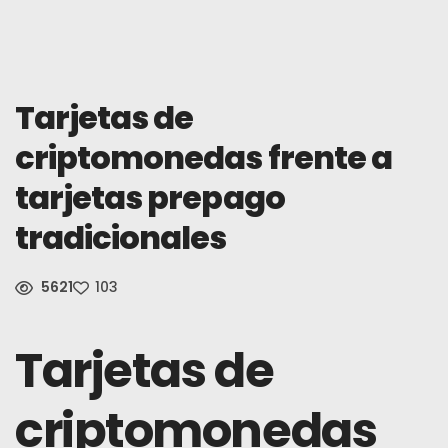
Noticias
Inscribirse
Tarjetas de
criptomonedas frente a
Español (España)
tarjetas prepago
tradicionales
5621
103
Tarjetas de
criptomonedas