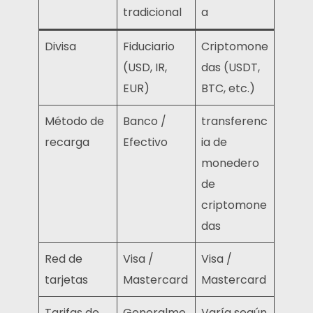
tradicional
a
Divisa
Fiduciario
Criptomone
(USD, IR,
das (USDT,
EUR)
BTC, etc.)
Método de
Banco /
transferenc
recarga
Efectivo
ia de
monedero
de
criptomone
das
Red de
Visa /
Visa /
tarjetas
Mastercard
Mastercard
Tarifas de
Generalme
Varía según