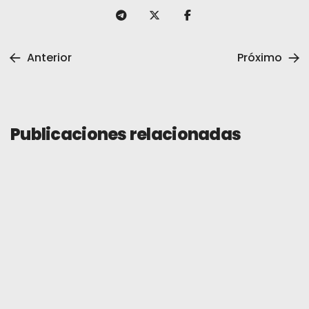
Anterior
Próximo
Publicaciones relacionadas
General
10 de enero de 2026
TevauPay x TradingView: Gráficos
más inteligentes, decisiones más
rápidas, mejores operaciones
Leer más