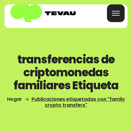
Inicio
transferencias de
Tarjeta
criptomonedas
Billetera
familiares Etiqueta
Finanzas
Hogar
Publicaciones etiquetadas con "family
crypto transfers"
Acerca De
Preguntas Frecuentes