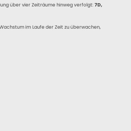
ung über vier Zeiträume hinweg verfolgt:
7D,
s Wachstum im Laufe der Zeit zu überwachen,
Abonnieren
nsere Expertise und unsere Leidenschaft für
ebdesign heben uns von anderen Agenturen ab.
Instagram
Twitter
LinkedIn