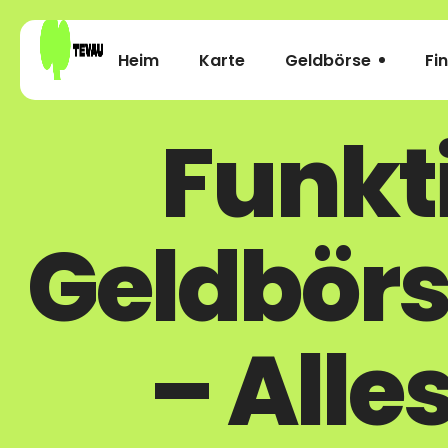
Heim
Karte
Geldbörse
Fi
Funkt
Geldbörs
– Alle