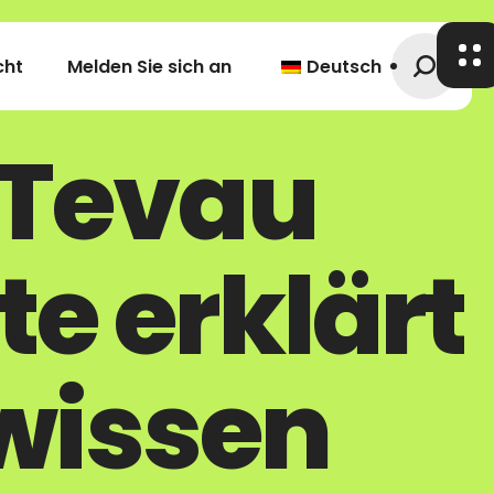
cht
Melden Sie sich an
Deutsch
 Tevau
e erklärt
 wissen