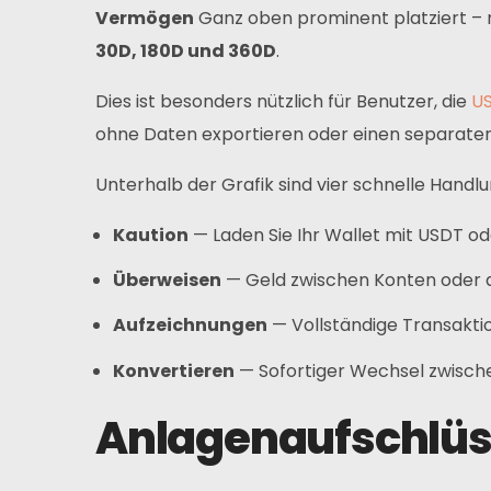
Vermögen
Ganz oben prominent platziert – m
30D, 180D und 360D
.
Dies ist besonders nützlich für Benutzer, die
U
ohne Daten exportieren oder einen separate
Unterhalb der Grafik sind vier schnelle Handl
Heim
Kaution
— Laden Sie Ihr Wallet mit USDT ode
Karte
Überweisen
— Geld zwischen Konten oder 
Geldbörse
Aufzeichnungen
— Vollständige Transaktion
Konvertieren
— Sofortiger Wechsel zwisch
Finanzen
Anlagenaufschlüs
Um