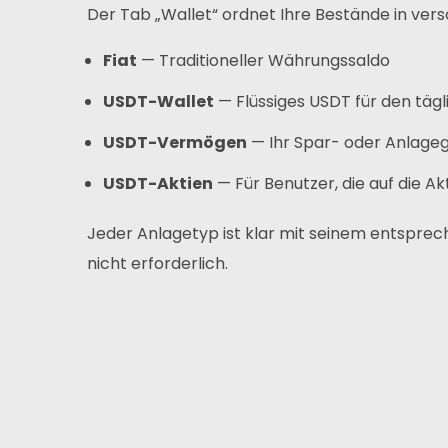
Häufig Gestellte Fragen
Der Tab „Wallet“ ordnet Ihre Bestände in vers
Fiat
— Traditioneller Währungssaldo
Nachricht
USDT-Wallet
— Flüssiges USDT für den täg
Melden Sie Sich An
USDT-Vermögen
— Ihr Spar- oder Anlage
Deutsch
USDT-Aktien
— Für Benutzer, die auf die A
Jeder Anlagetyp ist klar mit seinem entspre
nicht erforderlich.