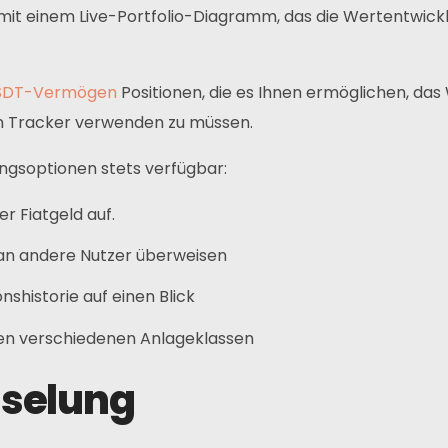
it einem Live-Portfolio-Diagramm, das die Wertentwickl
SDT-Vermögen
Positionen, die es Ihnen ermöglichen, da
n Tracker verwenden zu müssen.
ungsoptionen stets verfügbar:
Kontakte
r Fiatgeld auf.
Adresse:
U
an andere Nutzer überweisen
W
Hauptsitz: Hongkong
shistorie auf einen Blick
Partner: Malaysia
en verschiedenen Anlageklassen
Telefon:
selung
+6011 5888 4061
E-Mail: