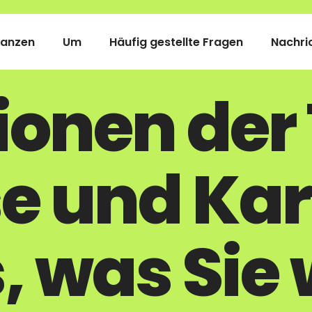
nanzen
Um
Häufig gestellte Fragen
Nachri
ionen der
e und Kart
s, was Sie