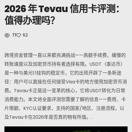
2026 年 Tevau 信用卡评测：
消息
值得办理吗？
报名
71
62
中文
跨境资金管理一直以来都充满挑战——高额手续费、缓慢的
转账速度以及加密货币持有者选择有限。USDT（泰达币）
是一种与美元1:1挂钩的稳定币，它的出现开辟了一条新途
径：用户可以直接在任何接受Visa卡的地方使用加密货币消
费。Tevau卡正是这一变革的核心，它将USDT转化为日常
消费能力。本文将全面评测您需要了解的信息——费用、卡
片限额、KYC认证要求、支持的国家/地区、注册流程，以
及Tevau卡在2026年是否真的物有所值。.