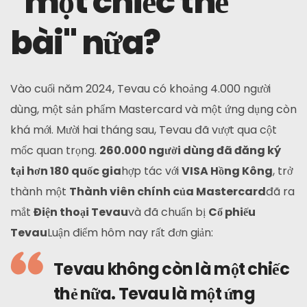
"một chiếc thẻ
bài" nữa?
Vào cuối năm 2024, Tevau có khoảng 4.000 người
dùng, một sản phẩm Mastercard và một ứng dụng còn
khá mới. Mười hai tháng sau, Tevau đã vượt qua cột
mốc quan trọng.
260.000 người dùng đã đăng ký
tại hơn 180 quốc gia
hợp tác với
VISA Hồng Kông
, trở
thành một
Thành viên chính của Mastercard
đã ra
mắt
Điện thoại Tevau
và đã chuẩn bị
Cổ phiếu
Tevau
Luận điểm hôm nay rất đơn giản:
Tevau không còn là một chiếc
thẻ nữa. Tevau là một ứng