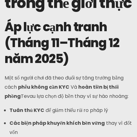
trong thế giới thực
Áp lực cạnh tranh
(Tháng 11–Tháng 12
năm 2025)
Một số người chơi đã theo đuổi sự tăng trưởng bằng
cách
phễu không cần KYC
Và
hoàn tiền bị thổi
phồng
Tevau lựa chọn độ bền thay vì sự hào nhoáng:
Tuân thủ KYC
để giảm thiểu rủi ro pháp lý
Các biện pháp khuyến khích bền vững
thay vì đốt
vốn