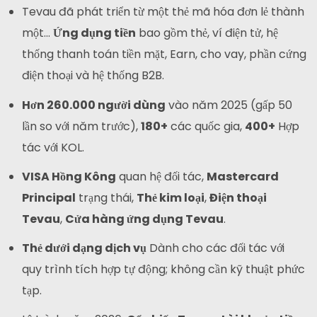
Tevau đã phát triển từ một thẻ mã hóa đơn lẻ thành
một...
Ứng dụng tiền
bao gồm thẻ, ví điện tử, hệ
thống thanh toán tiền mặt, Earn, cho vay, phần cứng
điện thoại và hệ thống B2B.
Hơn 260.000 người dùng
vào năm 2025 (gấp 50
lần so với năm trước),
180+
các quốc gia,
400+
Hợp
tác với KOL.
VISA Hồng Kông
quan hệ đối tác,
Mastercard
Principal
trạng thái,
Thẻ kim loại
,
Điện thoại
Tevau
,
Cửa hàng ứng dụng Tevau
.
Thẻ dưới dạng dịch vụ
Dành cho các đối tác với
quy trình tích hợp tự động; không cần kỹ thuật phức
tạp.