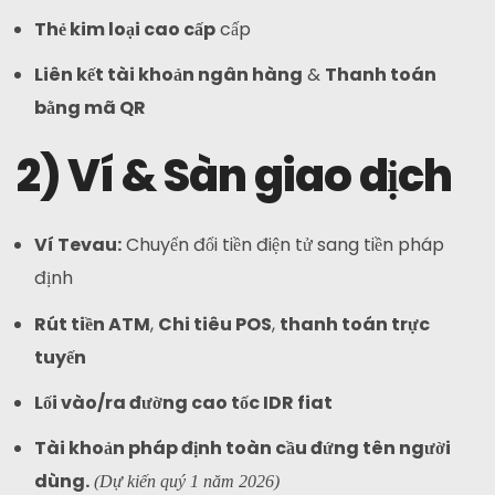
Thẻ kim loại cao cấp
cấp
Liên kết tài khoản ngân hàng
&
Thanh toán
bằng mã QR
2) Ví & Sàn giao dịch
Ví Tevau
:
Chuyển đổi tiền điện tử sang tiền pháp
định
Rút tiền ATM
,
Chi tiêu POS
,
thanh toán trực
tuyến
Lối vào/ra đường cao tốc IDR fiat
Tài khoản pháp định toàn cầu đứng tên người
dùng.
(Dự kiến quý 1 năm 2026)