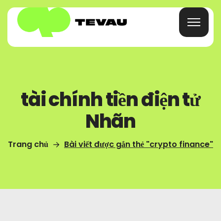
Trang Chủ
tài chính tiền điện tử
Thẻ
Nhãn
Cái Ví
Trang chủ
Bài viết được gắn thẻ "crypto finance"
Tài Chính
Về
Câu Hỏi Thường Gặp