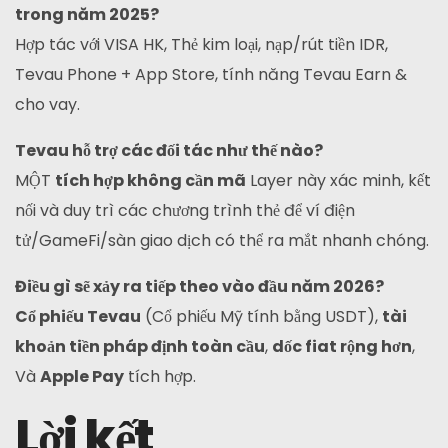
trong năm 2025?
Hợp tác với VISA HK, Thẻ kim loại, nạp/rút tiền IDR,
Tevau Phone + App Store, tính năng Tevau Earn &
cho vay.
Tevau hỗ trợ các đối tác như thế nào?
MỘT
tích hợp không cần mã
Layer này xác minh, kết
nối và duy trì các chương trình thẻ để ví điện
tử/GameFi/sàn giao dịch có thể ra mắt nhanh chóng.
Điều gì sẽ xảy ra tiếp theo vào đầu năm 2026?
Cổ phiếu Tevau
(Cổ phiếu Mỹ tính bằng USDT),
tài
khoản tiền pháp định toàn cầu
,
dốc fiat rộng hơn
,
Và
Apple Pay
tích hợp.
Lời kết