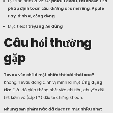
Lộ trình năm 2026:
Cổ phiếu Tevau
,
tài khoản tiền
pháp định toàn cầu
,
đường dốc mở rộng
,
Apple
Pay
,
định vị
,
cộng đồng
.
Mục tiêu:
1 triệu người dùng
.
Câu hỏi thường
gặp
Tevau vẫn chỉ là một chiếc thẻ bài thôi sao?
Không. Tevau đang định vị mình là một
Ứng dụng
tiền
Điều đó giúp thống nhất việc chi tiêu, chuyển đổi,
tiết kiệm và (sắp tới) đầu tư chứng khoán.
Những sản phẩm nào đã được ra mắt nhiều nhất