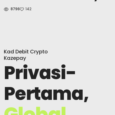
8796
142
Berita
Daftar
Bahasa Melayu
Kad Debit Crypto
Kazepay
Privasi-
Pertama,
Global