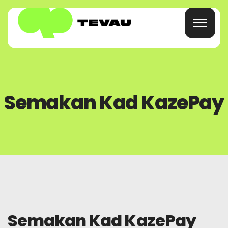
Laman Utama
Semakan Kad KazePay
Kad
Dompet
Kewangan
Tentang
Semakan Kad KazePay
Soalan Lazim