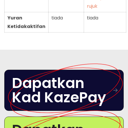
rujuk
Yuran
tiada
tiada
Ketidakaktifan
Dapatkan
Kad KazePay