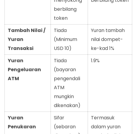
menyokong
berbilang token
berbilang
token
Tambah Nilai /
Tiada
Yuran tambah
Yuran
(Minimum
nilai dompet-
Transaksi
USD 10)
ke-kad 1%
Yuran
Tiada
1.9%
Pengeluaran
(bayaran
ATM
pengendali
ATM
mungkin
dikenakan)
Yuran
Sifar
Termasuk
Penukaran
(sebaran
dalam yuran