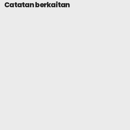
Catatan berkaitan
Semakan
9 Jun 2026
Kad Tevau vs Crypto.com:
Perbandingan Penuh
Baca lagi