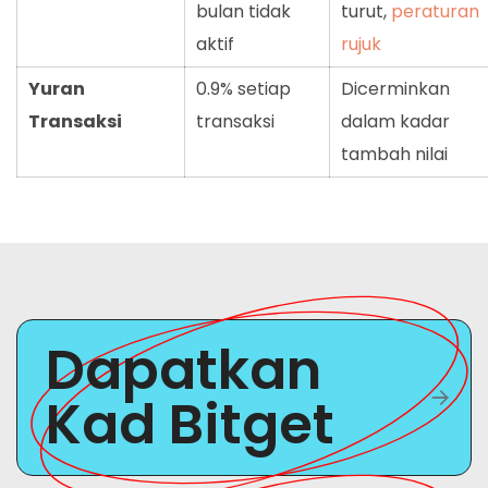
bulan tidak
turut,
peraturan
aktif
rujuk
Yuran
0.9% setiap
Dicerminkan
Transaksi
transaksi
dalam kadar
tambah nilai
Dapatkan
Kad Bitget