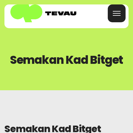
Laman Utama
Semakan Kad Bitget
Kad
Dompet
Kewangan
Tentang
Semakan Kad Bitget
Soalan Lazim