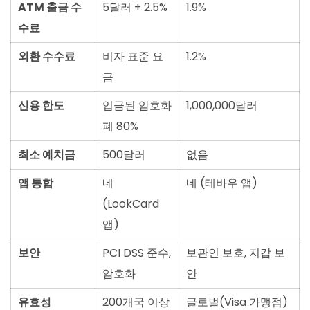
ATM 출금 수
5달러 + 2.5%
1.9%
수료
외환 수수료
비자 표준 요
1.2%
금
신용 한도
입금된 암호화
1,000,000달러
폐 80%
최소 예치금
500달러
없음
앱 통합
네
네 (테바우 앱)
(LookCard
앱)
보안
PCI DSS 준수,
보관인 보호, 지갑 보
암호화
안
유효성
200개국 이상
글로벌(Visa 가맹점)