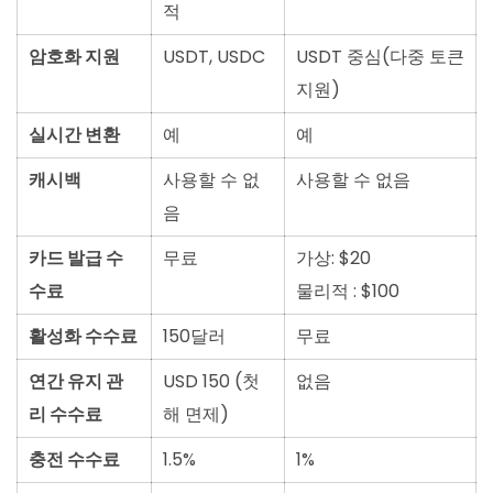
적
암호화 지원
USDT, USDC
USDT 중심(다중 토큰
지원)
실시간 변환
예
예
캐시백
사용할 수 없
사용할 수 없음
음
카드 발급 수
무료
가상: $20
수료
물리적 : $100
활성화 수수료
150달러
무료
연간 유지 관
USD 150 (첫
없음
리 수수료
해 면제)
충전 수수료
1.5%
1%