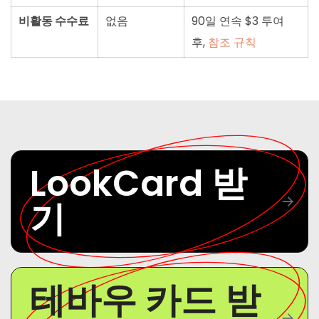
비활동 수수료
없음
90일 연속 $3 투여
후,
참조 규칙
LookCard 받
기
테바우 카드 받