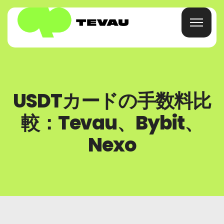
ホーム
USDTカードの手数料比
カード
較：Tevau、Bybit、
財布
Nexo
ファイナンス
について
よくある質問