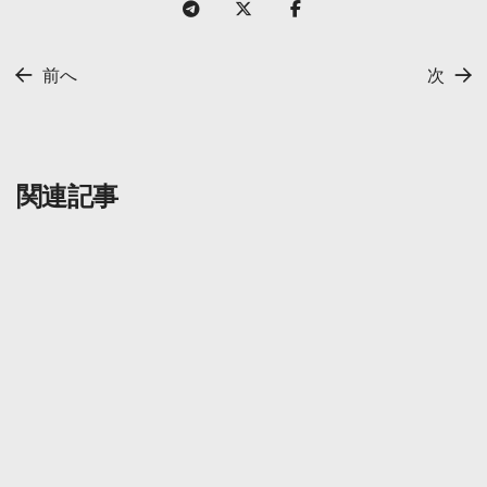
前へ
次
関連記事
ガイド
2025 年 10 月 31 日
IDR Onofframp インドネシアルピアの
入出金
続きを読む