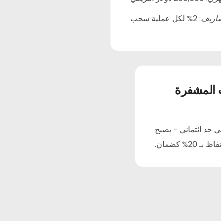
:
2% لكل عملية سحب
اريف
 المشفرة
ي حد ائتماني - يصبح