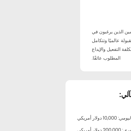
برقية
ين الذين يرغبون في
بولة عالميًا وتتكامل
فة التفعيل والإيداع
المطلوب عائقًا.
لي:
:
10,000 دولار أمريكي
اليومي
:
200,000 دولار أمريكي
هري