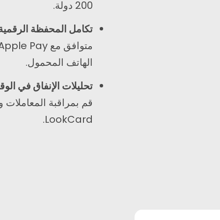
200 دولة.
تكامل المحفظة الرقمية
الهاتف المحمول.
تحليلات الإنفاق في الو
جهات الاتصال
يشترك
قم بمراقبة المعاملات و
LookCard.
عنوان:
خبرتنا، فضلاً 
الأخرى.
الرئيسية : هونج كونج
الشريك : ماليزيا
انستغرام
هاتف:
+6011 5888 4061
بريد إلكتروني: