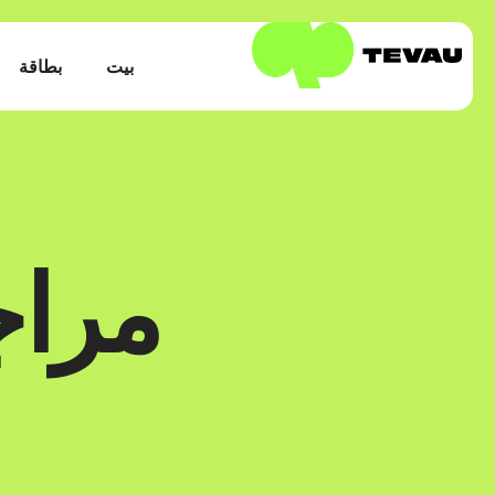
بيت
بطاقة
مراجعة d