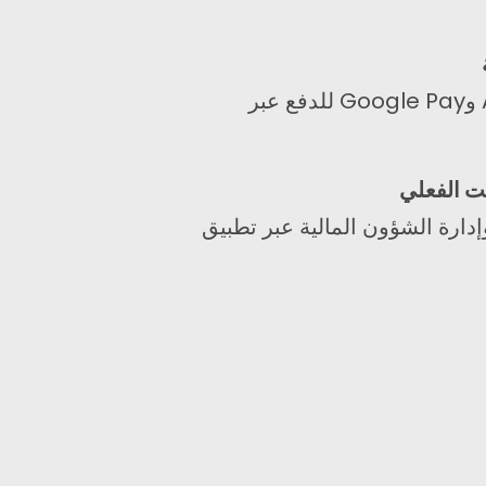
متوافق مع Apple Pay وGoogle Pay للدفع عبر
قت الفعلي
إدارة الشؤون المالية عبر تطبيق
عن شغفنا بتصميم الويب، يميزنا عن الوكالات
تغريد
لينكد إن