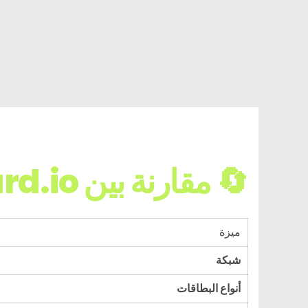
🔄 مقارنة بين LookCard.io وTevau Card
ميزة
شبكة
أنواع البطاقات