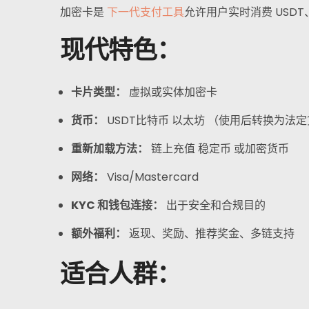
常见问题解答
加密卡是
下一代支付工具
允许用户实时消费 USDT
现代特色：
消息
报名
卡片类型：
虚拟或实体加密卡
货币：
USDT
比特币
以太坊
（使用后转换为法定
中文
重新加载方法：
链上充值
稳定币
或加密货币
网络：
Visa/Mastercard
KYC 和钱包连接：
出于安全和合规目的
额外福利：
返现、奖励、推荐奖金、多链支持
适合人群：