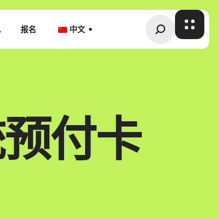
息
报名
中文
统预付卡