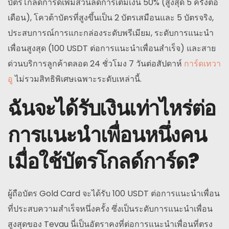
บัตรโกลด์การ์ดเพิ่มส่วนลดการเติมเงิน 50% (สูงสุด 5 ครั้งต่อ
เดือน), โควต้าบัตรที่สูงขึ้นเป็น 2 บัตรเสมือนและ 5 บัตรจริง,
ประสบการณ์การแกะกล่องระดับพรีเมียม, ระดับการแนะนำ
เพื่อนสูงสุด (100 USDT ต่อการแนะนำเพื่อนสำเร็จ) และสาย
ด่วนบริการลูกค้าตลอด 24 ชั่วโมง 7 วันต่อสัปดาห์
การ์ดเทวา
อู
ไม่รวมสิทธิพิเศษเฉพาะระดับเหล่านี้.
ฉันจะได้รับเงินเท่าไหร่ต่อ
การแนะนำเพื่อนหนึ่งคน
เมื่อใช้บัตรโกลด์การ์ด?
ผู้ถือบัตร Gold Card จะได้รับ 100 USDT ต่อการแนะนำเพื่อน
ที่ประสบความสำเร็จหนึ่งครั้ง ซึ่งเป็นระดับการแนะนำเพื่อน
สูงสุดของ Tevau นี่เป็นอัตราคงที่ต่อการแนะนำเพื่อนที่ตรง