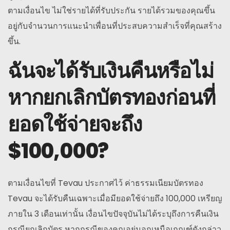
ตามเงื่อนไข ไม่ใช่รายได้ที่รับประกัน รายได้รวมของคุณขึ้น
อยู่กับจำนวนการแนะนำเพื่อนที่ประสบความสำเร็จที่คุณสร้าง
ขึ้น.
ฉันจะได้รับเงินคืนหรือไม่
หากยกเลิกบัตรทองก่อนที่
ยอดใช้จ่ายจะถึง
$100,000?
ตามเงื่อนไขที่ Tevau ประกาศไว้ ค่าธรรมเนียมบัตรทอง
Tevau จะได้รับคืนเฉพาะเมื่อมียอดใช้จ่ายถึง 100,000 เหรียญ
ภายใน 3 เดือนเท่านั้น เงื่อนไขปัจจุบันไม่ได้ระบุถึงการคืนเงิน
กรณียกเลิกบัตร หากกรณีของคุณอยู่นอกเหนือเกณฑ์ดังกล่าว