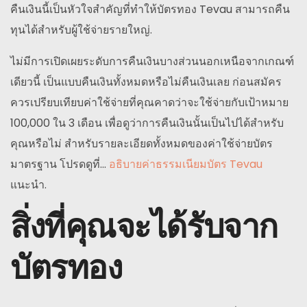
คืนเงินนี้เป็นหัวใจสำคัญที่ทำให้บัตรทอง Tevau สามารถคืน
ทุนได้สำหรับผู้ใช้จ่ายรายใหญ่.
ไม่มีการเปิดเผยระดับการคืนเงินบางส่วนนอกเหนือจากเกณฑ์
เดียวนี้ เป็นแบบคืนเงินทั้งหมดหรือไม่คืนเงินเลย ก่อนสมัคร
ควรเปรียบเทียบค่าใช้จ่ายที่คุณคาดว่าจะใช้จ่ายกับเป้าหมาย
100,000 ใน 3 เดือน เพื่อดูว่าการคืนเงินนั้นเป็นไปได้สำหรับ
คุณหรือไม่ สำหรับรายละเอียดทั้งหมดของค่าใช้จ่ายบัตร
มาตรฐาน โปรดดูที่...
อธิบายค่าธรรมเนียมบัตร Tevau
แนะนำ.
สิ่งที่คุณจะได้รับจาก
บัตรทอง