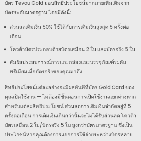
บัตร Tevau Gold มอบสิทธิประโยชน์มากมายเพิ่มเติมจาก
บัตรระดับมาตรฐาน โดยมีดังนี้:
ส่วนลดเติมเงิน 50% ใช้ได้กับการเติมเงินสูงสุด 5 ครั้งต่อ
เดือน
โควต้าบัตรประกอบด้วยบัตรเสมือน 2 ใบ และบัตรจริง 5 ใบ
สัมผัสประสบการณ์การแกะกล่องและบรรจุภัณฑ์ระดับ
พรีเมียมเมื่อบัตรจริงของคุณมาถึง
สิทธิประโยชน์แต่ละอย่างจะมีผลทันทีที่บัตร Gold Card ของ
คุณเปิดใช้งาน — ไม่ต้องมีขั้นตอนการเปิดใช้งานแยกต่างหาก
สำหรับแต่ละสิทธิประโยชน์ ส่วนลดการเติมเงินจำกัดอยู่ที่ 5
ครั้งต่อเดือน การเติมเงินเกินกว่านั้นจะไม่ได้รับส่วนลด โควต้า
บัตรเสมือน 2 ใบ/บัตรจริง 5 ใบ สูงกว่าบัตรมาตรฐาน ซึ่งเป็น
ประโยชน์หากคุณต้องการแยกการใช้จ่ายระหว่างบัตรหลาย