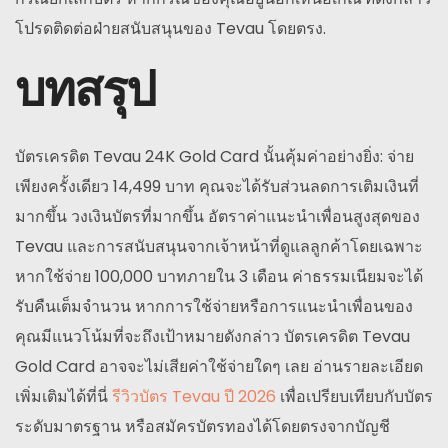
โปรดติดต่อฝ่ายสนับสนุนของ Tevau โดยตรง.
บทสรุป
บัตรเครดิต Tevau 24K Gold Card นั้นคุ้มค่าอย่างยิ่ง: จ่าย
เพียงครั้งเดียว 14,499 บาท คุณจะได้รับส่วนลดการเติมเงินที่
มากขึ้น วงเงินบัตรที่มากขึ้น อัตราค่าแนะนำเพื่อนสูงสุดของ
Tevau และการสนับสนุนจากเจ้าหน้าที่ดูแลลูกค้าโดยเฉพาะ
หากใช้จ่าย 100,000 บาทภายใน 3 เดือน ค่าธรรมเนียมจะได้
รับคืนเต็มจำนวน หากการใช้จ่ายหรือการแนะนำเพื่อนของ
คุณมีแนวโน้มที่จะถึงเป้าหมายดังกล่าว บัตรเครดิต Tevau
Gold Card อาจจะไม่เสียค่าใช้จ่ายใดๆ เลย อ่านรายละเอียด
เพิ่มเติมได้ที่นี่
รีวิวบัตร Tevau ปี 2026
เพื่อเปรียบเทียบกับบัตร
ระดับมาตรฐาน หรือสมัครบัตรทองได้โดยตรงจากบัญชี