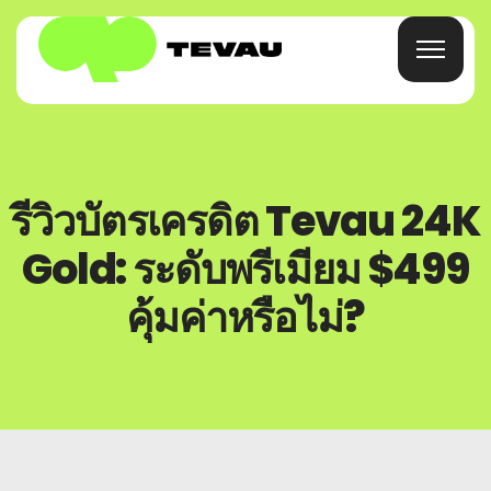
หน้าแรก
รีวิวบัตรเครดิต Tevau 24K
การ์ด
Gold: ระดับพรีเมียม $499
คุ้มค่าหรือไม่?
กระเป๋าสตางค์
การเงิน
เกี่ยวกับ