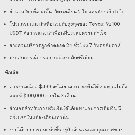
จำนวนบัตรที่มากขึ้น: บัตรเสมือน 2 ใบ และบัตรจริง 5 ใบ
โปรแกรมแนะนำเพื่อนระดับสูงสุดของ Tevau: รับ 100
USDT ต่อการแนะนำเพื่อนที่ประสบความสำเร็จ
สายด่วนบริการลูกค้าตลอด 24 ชั่วโมง 7 วันต่อสัปดาห์
ประสบการณ์การแกะกล่องระดับพรีเมียม
ข้อเสีย:
ค่าธรรมเนียม $499 จะไม่สามารถขอคืนได้หากคุณไม่ถึง
เกณฑ์ $100,000 ภายใน 3 เดือน
ส่วนลดสำหรับการเติมเงินใช้ได้เฉพาะกับการเติมเงิน 5
ครั้งแรกในแต่ละเดือนเท่านั้น
รายได้จากการแนะนำขึ้นอยู่กับจำนวนและคุณภาพของ