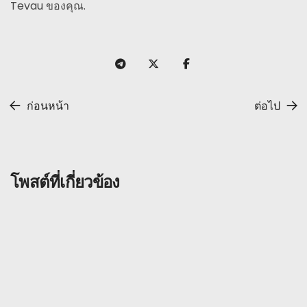
Tevau ของคุณ.
ก่อนหน้า
ต่อไป
โพสต์ที่เกี่ยวข้อง
ทั่วไป
ทบทวน
3 มิถุนายน 2568
รีวิวบัตร Bybit
อ่านเพิ่มเติม