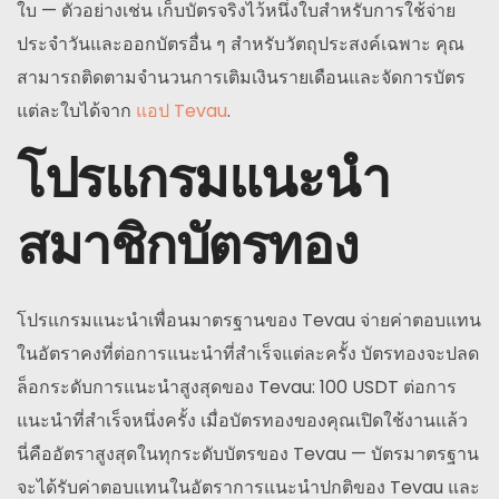
ใบ — ตัวอย่างเช่น เก็บบัตรจริงไว้หนึ่งใบสำหรับการใช้จ่าย
ประจำวันและออกบัตรอื่น ๆ สำหรับวัตถุประสงค์เฉพาะ คุณ
สามารถติดตามจำนวนการเติมเงินรายเดือนและจัดการบัตร
แต่ละใบได้จาก
แอป Tevau
.
โปรแกรมแนะนำ
สมาชิกบัตรทอง
โปรแกรมแนะนำเพื่อนมาตรฐานของ Tevau จ่ายค่าตอบแทน
ในอัตราคงที่ต่อการแนะนำที่สำเร็จแต่ละครั้ง บัตรทองจะปลด
ล็อกระดับการแนะนำสูงสุดของ Tevau: 100 USDT ต่อการ
แนะนำที่สำเร็จหนึ่งครั้ง เมื่อบัตรทองของคุณเปิดใช้งานแล้ว
นี่คืออัตราสูงสุดในทุกระดับบัตรของ Tevau — บัตรมาตรฐาน
จะได้รับค่าตอบแทนในอัตราการแนะนำปกติของ Tevau และ